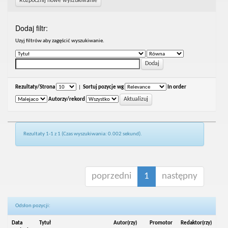
Rozpocznij nowe wyszukiwanie
Dodaj filtr:
Uzyj filtrów aby zagęścić wyszukiwanie.
Rezultaty/Strona
|
Sortuj pozycje wg
In order
Autorzy/rekord
Rezultaty 1-1 z 1 (Czas wyszukiwania: 0.002 sekund).
poprzedni
1
następny
Odsłon pozycji:
Data
Tytuł
Autor(rzy)
Promotor
Redaktor(rzy)