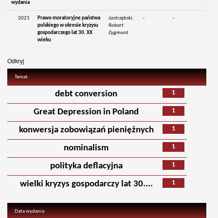
wydania
2021
Prawo moratoryjne państwa
Jastrzębski,
-
-
polskiego w okresie kryzysu
Robert
gospodarczego lat 30. XX
Zygmunt
wieku
Odkryj
Temat
1
debt conversion
1
Great Depression in Poland
1
konwersja zobowiązań pieniężnych
1
nominalism
1
polityka deflacyjna
1
wielki kryzys gospodarczy lat 30....
Data wydania