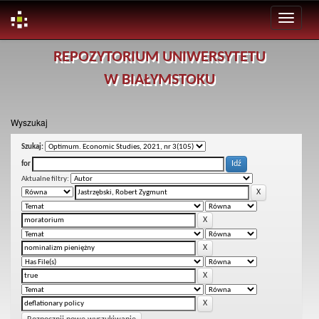
Skip
REPOZYTORIUM UNIWERSYTETU
navigation
W BIAŁYMSTOKU
Wyszukaj
Szukaj:
for
Aktualne filtry: