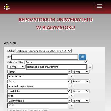
Skip
REPOZYTORIUM UNIWERSYTETU
navigation
W BIAŁYMSTOKU
Wyszukaj
Szukaj:
for
Aktualne filtry: