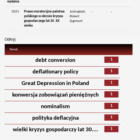
wydania
2021
Prawo moratoryjne państwa
Jastrzębski,
-
-
polskiego w okresie kryzysu
Robert
gospodarczego lat 30. XX
Zygmunt
wieku
Odkryj
Temat
1
debt conversion
1
deflationary policy
1
Great Depression in Poland
1
konwersja zobowiązań pieniężnych
1
nominalism
1
polityka deflacyjna
1
wielki kryzys gospodarczy lat 30....