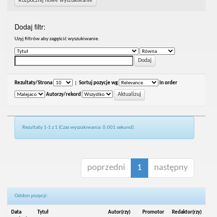
Rozpocznij nowe wyszukiwanie
Dodaj filtr:
Uzyj filtrów aby zagęścić wyszukiwanie.
Rezultaty/Strona
|
Sortuj pozycje wg
In order
Autorzy/rekord
Rezultaty 1-1 z 1 (Czas wyszukiwania: 0.001 sekund).
poprzedni
1
następny
Odsłon pozycji:
Data
Tytuł
Autor(rzy)
Promotor
Redaktor(rzy)