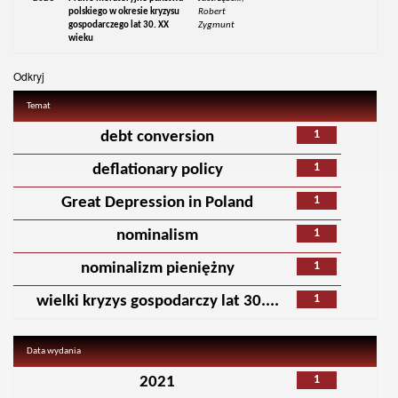
polskiego w okresie kryzysu
Robert
gospodarczego lat 30. XX
Zygmunt
wieku
Odkryj
Temat
1
debt conversion
1
deflationary policy
1
Great Depression in Poland
1
nominalism
1
nominalizm pieniężny
1
wielki kryzys gospodarczy lat 30....
Data wydania
1
2021