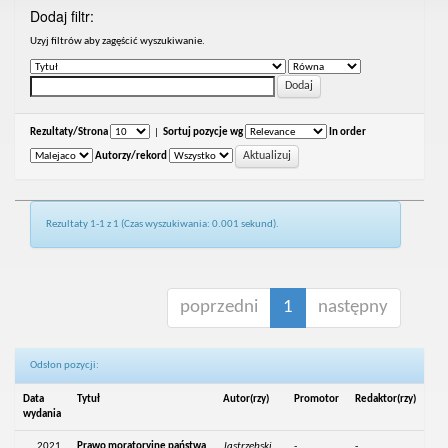
Dodaj filtr:
Uzyj filtrów aby zagęścić wyszukiwanie.
Rezultaty/Strona
|
Sortuj pozycje wg
In order
Autorzy/rekord
Rezultaty 1-1 z 1 (Czas wyszukiwania: 0.001 sekund).
poprzedni
1
następny
Odsłon pozycji:
Data
Tytuł
Autor(rzy)
Promotor
Redaktor(rzy)
wydania
2021
Prawo moratoryjne państwa
Jastrzębski,
-
-