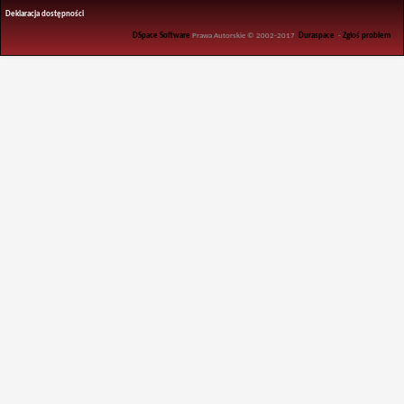
Deklaracja dostępności
DSpace Software
Prawa Autorskie © 2002-2017
Duraspace
-
Zgłoś problem