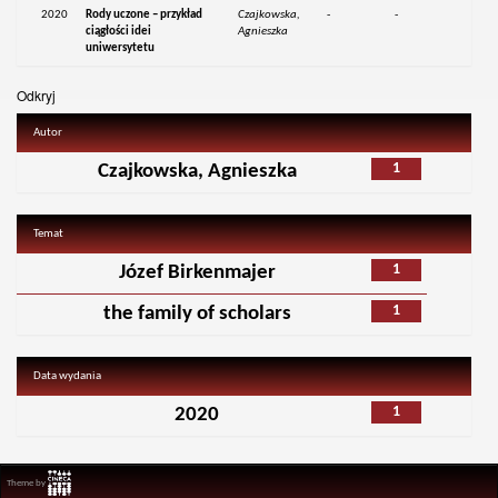
2020
Rody uczone – przykład
Czajkowska,
-
-
ciągłości idei
Agnieszka
uniwersytetu
Odkryj
Autor
1
Czajkowska, Agnieszka
Temat
1
Józef Birkenmajer
1
the family of scholars
Data wydania
1
2020
Theme by