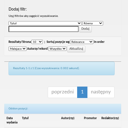
Dodaj filtr:
Uzyj filtrów aby zagęścić wyszukiwanie.
Rezultaty/Strona
|
Sortuj pozycje wg
In order
Autorzy/rekord
Rezultaty 1-1 z 1 (Czas wyszukiwania: 0.002 sekund).
poprzedni
1
następny
Odsłon pozycji:
Data
Tytuł
Autor(rzy)
Promotor
Redaktor(rzy)
wydania