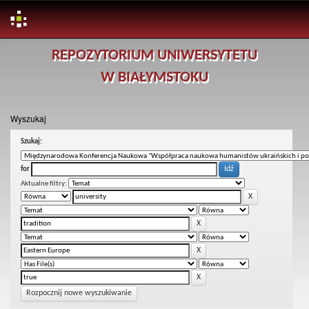
Skip
REPOZYTORIUM UNIWERSYTETU
navigation
W BIAŁYMSTOKU
Wyszukaj
Szukaj:
for
Aktualne filtry:
Rozpocznij nowe wyszukiwanie