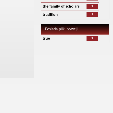
1
the family of scholars
1
tradition
Posiada pliki pozycji
1
true