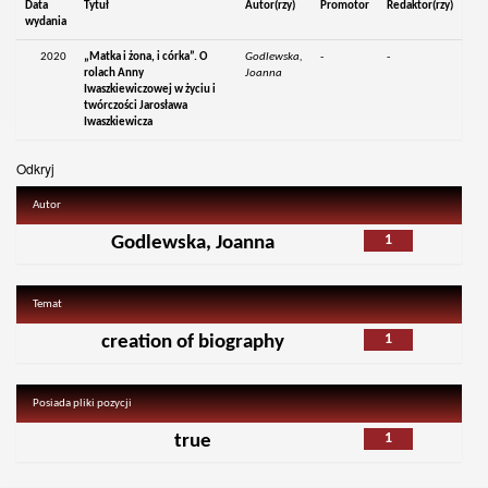
Data
Tytuł
Autor(rzy)
Promotor
Redaktor(rzy)
wydania
2020
„Matka i żona, i córka”. O
Godlewska,
-
-
rolach Anny
Joanna
Iwaszkiewiczowej w życiu i
twórczości Jarosława
Iwaszkiewicza
Odkryj
Autor
1
Godlewska, Joanna
Temat
1
creation of biography
Posiada pliki pozycji
1
true