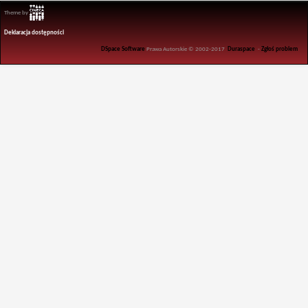
Theme by
Deklaracja dostępności
DSpace Software
Prawa Autorskie © 2002-2017
Duraspace
-
Zgłoś problem