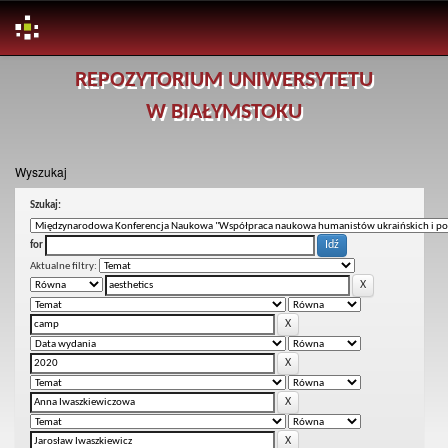
Skip
REPOZYTORIUM UNIWERSYTETU
navigation
W BIAŁYMSTOKU
Wyszukaj
Szukaj:
for
Aktualne filtry: