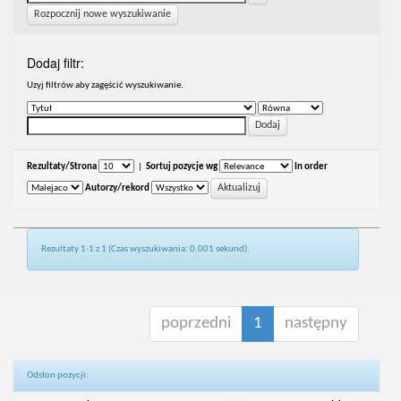
Rozpocznij nowe wyszukiwanie
Dodaj filtr:
Uzyj filtrów aby zagęścić wyszukiwanie.
Rezultaty/Strona
|
Sortuj pozycje wg
In order
Autorzy/rekord
Rezultaty 1-1 z 1 (Czas wyszukiwania: 0.001 sekund).
poprzedni
1
następny
Odsłon pozycji: