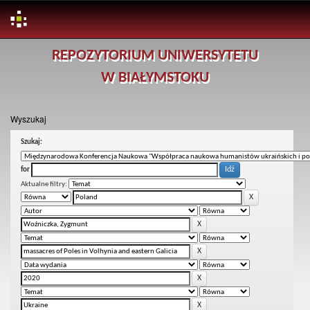
Skip
REPOZYTORIUM UNIWERSYTETU
navigation
W BIAŁYMSTOKU
Wyszukaj
Szukaj:
for
Aktualne filtry: