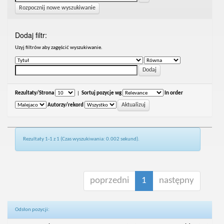
Rozpocznij nowe wyszukiwanie
Dodaj filtr:
Uzyj filtrów aby zagęścić wyszukiwanie.
Rezultaty/Strona
|
Sortuj pozycje wg
In order
Autorzy/rekord
Rezultaty 1-1 z 1 (Czas wyszukiwania: 0.002 sekund).
poprzedni
1
następny
Odsłon pozycji: