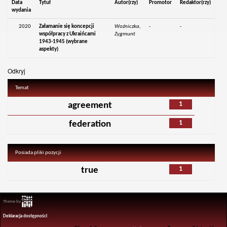
Data
Tytuł
Autor(rzy)
Promotor
Redaktor(rzy)
wydania
2020
Załamanie się koncepcji
Woźniczka,
-
-
współpracy z Ukraińcami
Zygmunt
1943-1945 (wybrane
aspekty)
Odkryj
Temat
1
agreement
1
federation
Posiada pliki pozycji
1
true
Theme by
Deklaracja dostępności