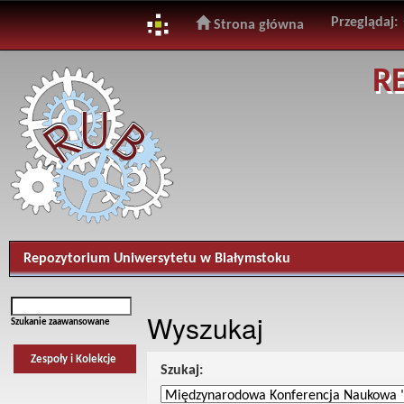
Przeglądaj:
Strona główna
Skip
R
navigation
Repozytorium Uniwersytetu w Białymstoku
Wyszukaj
Szukanie zaawansowane
Zespoły i Kolekcje
Szukaj: