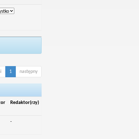
i
1
następny
tor
Redaktor(rzy)
-