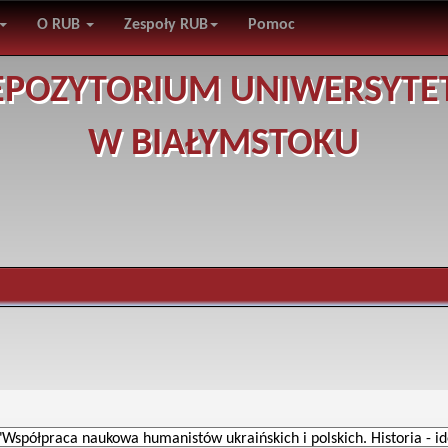
O RUB
Zespoły RUB
Pomoc
EPOZYTORIUM UNIWERSYTE
W BIAŁYMSTOKU