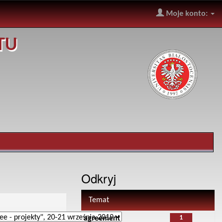
Moje konto:
TU
Odkryj
Temat
1
agreement