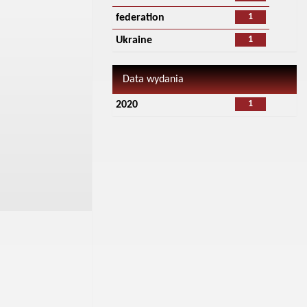
1
federation
1
Ukraine
Data wydania
1
2020