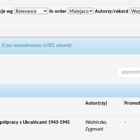
cje wg
In order
Autorzy/rekord
1 (Czas wyszukiwania: 0.001 sekund).
poprzedn
Autor(rzy)
Promo
spółpracy z Ukraińcami 1943-1945
Woźniczka,
-
Zygmunt