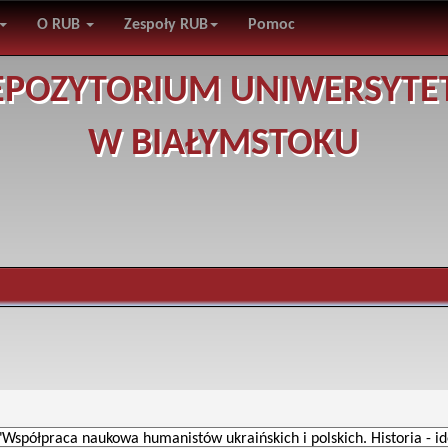
O RUB
Zespoły RUB
Pomoc
EPOZYTORIUM UNIWERSYTE
W BIAŁYMSTOKU