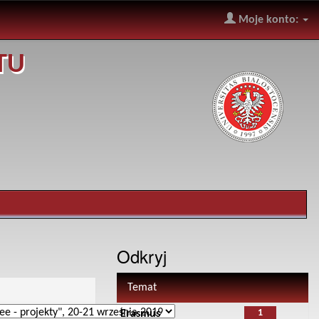
Moje konto:
TU
Odkryj
Temat
1
Erasmus