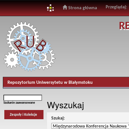
Przeglądaj:
Strona główna
Skip
R
navigation
Repozytorium Uniwersytetu w Białymstoku
Wyszukaj
Szukanie zaawansowane
Zespoły i Kolekcje
Szukaj: