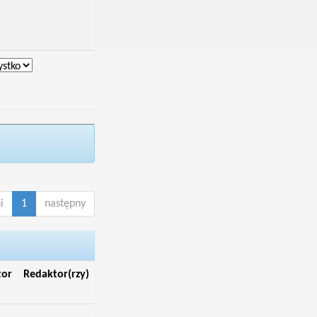
i
1
następny
tor
Redaktor(rzy)