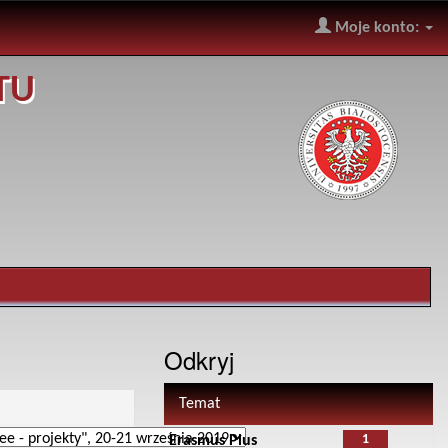
Moje konto:
TU
Odkryj
Temat
1
Erasmus Plus