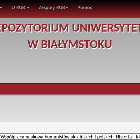
O RUB
Zespoły RUB
Pomoc
EPOZYTORIUM UNIWERSYTE
W BIAŁYMSTOKU