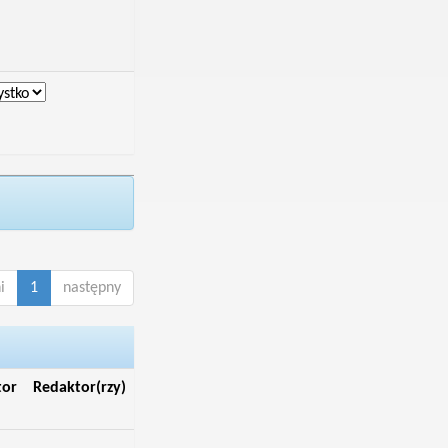
i
1
następny
tor
Redaktor(rzy)