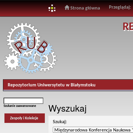
Przeglądaj:
Strona główna
Skip
R
navigation
Repozytorium Uniwersytetu w Białymstoku
Wyszukaj
Szukanie zaawansowane
Zespoły i Kolekcje
Szukaj: