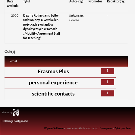
Data
Tytuł
Autor(rzy)
Promotor
Redaktor(rzy)
wydania
2020
Erazm z Rotterdamu byłby
Kulczycka,
-
-
zadowolony. O wszelakich
Dorota
pożytkach z wyjazdów
dydaktycznych w ramach
„Mobility Agreement Staff
for Teaching”
Odkryj
Temat
1
Erasmus Plus
1
personal experience
1
scientific contacts
Theme by
Deklaracja dostępności
DSpace Software
Prawa Autorskie © 2002-2017
Duraspace
-
Zgłoś problem