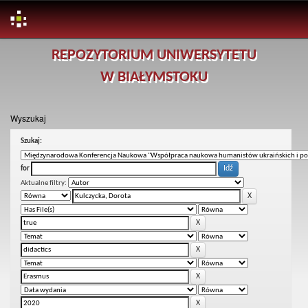
Skip
REPOZYTORIUM UNIWERSYTETU
navigation
W BIAŁYMSTOKU
Wyszukaj
Szukaj:
for
Aktualne filtry: