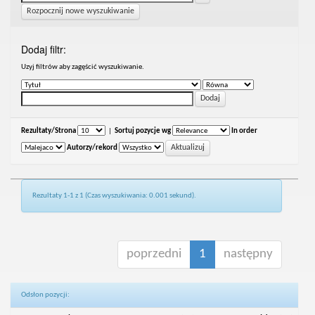
Rozpocznij nowe wyszukiwanie
Dodaj filtr:
Uzyj filtrów aby zagęścić wyszukiwanie.
Rezultaty/Strona
|
Sortuj pozycje wg
In order
Autorzy/rekord
Rezultaty 1-1 z 1 (Czas wyszukiwania: 0.001 sekund).
poprzedni
1
następny
Odsłon pozycji: