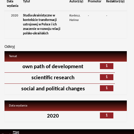
Data
Tytuł
Autor(rzy)
Promotor
Redaktor(rzy)
wydania
2020
Studia ukrainistyczne w
Korbicz,
-
-
kontekście transformacji
Halina
ustrojowej w Polsce i ich
znaczenie w rozwoju relacji
polsko-ukraińskich
Odkryj
Temat
1
own path of development
1
scientific research
1
social and political changes
Data wydania
1
2020