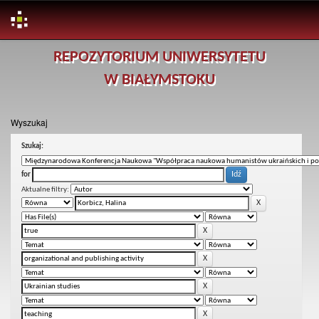
Skip
REPOZYTORIUM UNIWERSYTETU
navigation
W BIAŁYMSTOKU
Wyszukaj
Szukaj:
for
Aktualne filtry: