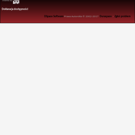
Theme by
Deklaracja dostępności
DSpace Software
Prawa Autorskie © 2002-2017
Duraspace
-
Zgłoś problem