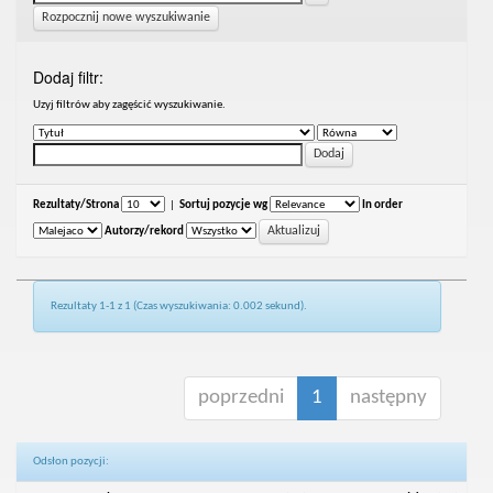
Rozpocznij nowe wyszukiwanie
Dodaj filtr:
Uzyj filtrów aby zagęścić wyszukiwanie.
Rezultaty/Strona
|
Sortuj pozycje wg
In order
Autorzy/rekord
Rezultaty 1-1 z 1 (Czas wyszukiwania: 0.002 sekund).
poprzedni
1
następny
Odsłon pozycji: