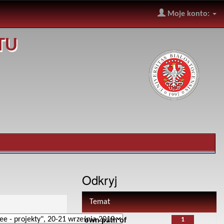
Moje konto:
TU
Odkryj
Temat
1
own path of