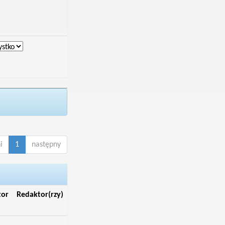
i
1
następny
tor
Redaktor(rzy)