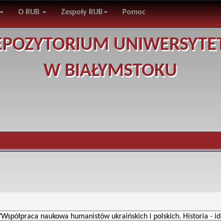
O RUB
Zespoły RUB
Pomoc
EPOZYTORIUM UNIWERSYTE
W BIAŁYMSTOKU