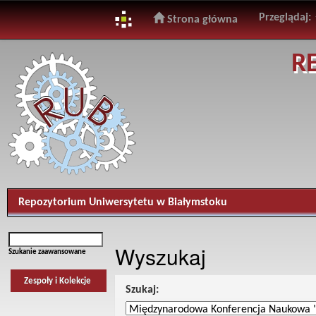
Przeglądaj:
Strona główna
Skip
R
navigation
Repozytorium Uniwersytetu w Białymstoku
Wyszukaj
Szukanie zaawansowane
Zespoły i Kolekcje
Szukaj: