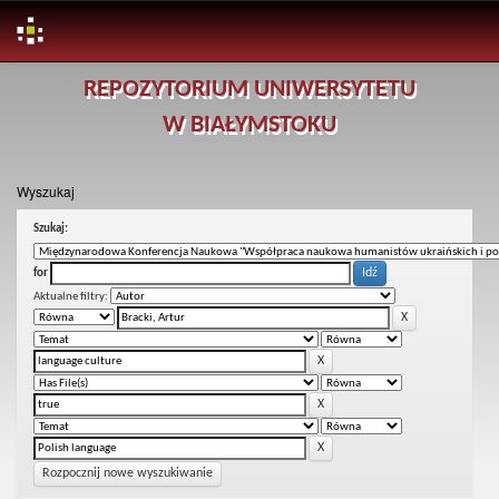
Skip
REPOZYTORIUM UNIWERSYTETU
navigation
W BIAŁYMSTOKU
Wyszukaj
Szukaj:
for
Aktualne filtry:
Rozpocznij nowe wyszukiwanie