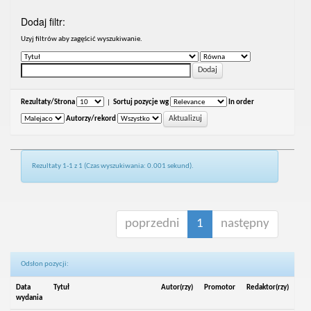
Dodaj filtr:
Uzyj filtrów aby zagęścić wyszukiwanie.
Rezultaty/Strona
|
Sortuj pozycje wg
In order
Autorzy/rekord
Rezultaty 1-1 z 1 (Czas wyszukiwania: 0.001 sekund).
poprzedni
1
następny
Odsłon pozycji:
Data
Tytuł
Autor(rzy)
Promotor
Redaktor(rzy)
wydania