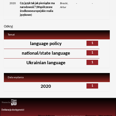
2020
Czy język tak jak pieniądze ma
Bracki,
-
-
narodowość? (Współczesne
Artur
środkowoeuropejskie realia
językowe)
Odkryj
Temat
1
language policy
1
national/state language
1
Ukrainian language
Data wydania
1
2020
Theme by
Deklaracja dostępności