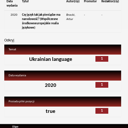
Data
Tytuł
Autor(rzy)
Promotor
Redaktor(rzy)
wydania
2020
Czy język tak jak pieniądze ma
Bracki,
-
-
narodowość? (Współczesne
Artur
środkowoeuropejskie realia
językowe)
Odkryj
Temat
1
Ukrainian language
Data wydania
1
2020
Posiada pliki pozycji
1
true