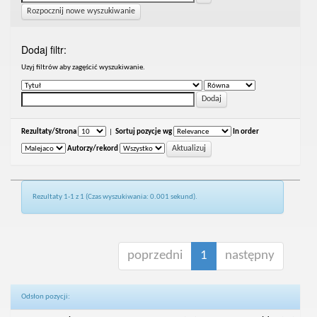
Rozpocznij nowe wyszukiwanie
Dodaj filtr:
Uzyj filtrów aby zagęścić wyszukiwanie.
Rezultaty/Strona
|
Sortuj pozycje wg
In order
Autorzy/rekord
Rezultaty 1-1 z 1 (Czas wyszukiwania: 0.001 sekund).
poprzedni
1
następny
Odsłon pozycji: