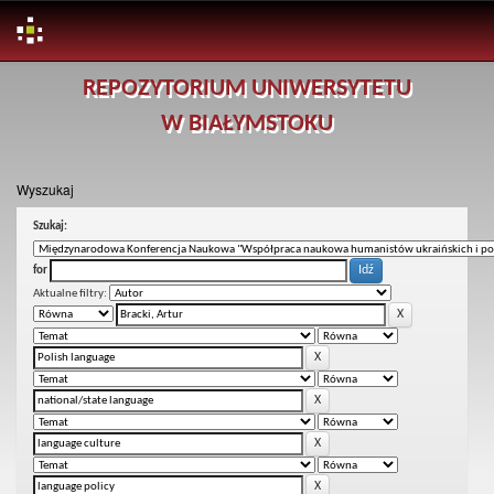
Skip
REPOZYTORIUM UNIWERSYTETU
navigation
W BIAŁYMSTOKU
Wyszukaj
Szukaj:
for
Aktualne filtry: