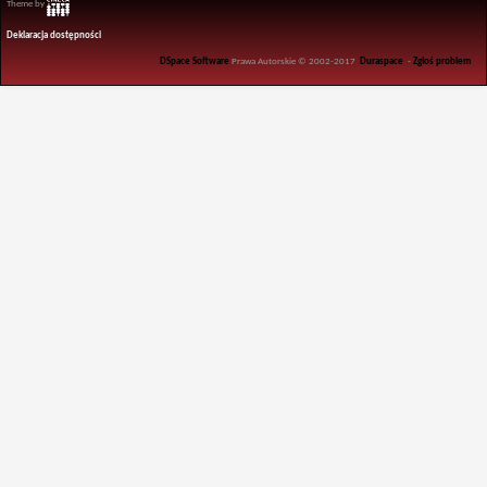
Theme by
Deklaracja dostępności
DSpace Software
Prawa Autorskie © 2002-2017
Duraspace
-
Zgłoś problem