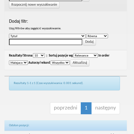
Rozpocznij nowe wyszukiwanie
Dodaj filtr:
Uzyj filtrów aby zagęścić wyszukiwanie.
Rezultaty/Strona
|
Sortuj pozycje wg
In order
Autorzy/rekord
Rezultaty 1-1 z 1 (Czas wyszukiwania: 0.001 sekund).
poprzedni
1
następny
Odsłon pozycji: