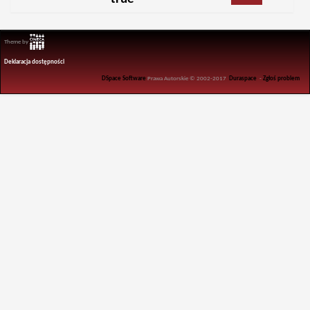
Theme by
Deklaracja dostępności
DSpace Software
Prawa Autorskie © 2002-2017
Duraspace
-
Zgłoś problem