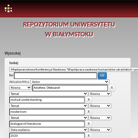
Skip
REPOZYTORIUM UNIWERSYTETU
navigation
W BIAŁYMSTOKU
Wyszukaj
Szukaj:
for
Aktualne filtry: