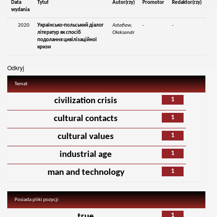
Data
Tytuł
Autor(rzy)
Promotor
Redaktor(rzy)
wydania
2020
Українсько-польський діалог
Astafiew,
-
-
літератур як спосіб
Ołeksandr
подолання цивілізаційної
кризи
Odkryj
Temat
1
civilization crisis
1
cultural contacts
1
cultural values
1
industrial age
1
man and technology
Posiada pliki pozycji
1
true