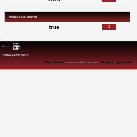
Posiada pliki pozycji
1
true
Theme by
Deklaracja dostępności
DSpace Software
Prawa Autorskie © 2002-2017
Duraspace
-
Zgłoś problem