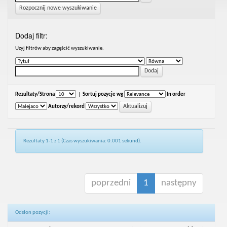
Rozpocznij nowe wyszukiwanie
Dodaj filtr:
Uzyj filtrów aby zagęścić wyszukiwanie.
Rezultaty/Strona
|
Sortuj pozycje wg
In order
Autorzy/rekord
Rezultaty 1-1 z 1 (Czas wyszukiwania: 0.001 sekund).
poprzedni
1
następny
Odsłon pozycji: