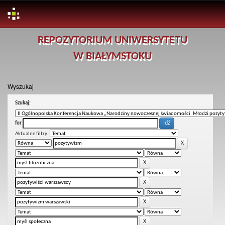
Skip
REPOZYTORIUM UNIWERSYTETU
navigation
W BIAŁYMSTOKU
Wyszukaj
Szukaj:
for
Aktualne filtry: