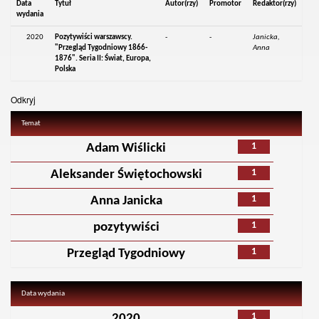
Data
Tytuł
Autor(rzy)
Promotor
Redaktor(rzy)
wydania
2020
Pozytywiści warszawscy.
-
-
Janicka,
"Przegląd Tygodniowy 1866-
Anna
1876". Seria II: Świat, Europa,
Polska
Odkryj
Temat
1
Adam Wiślicki
1
Aleksander Świętochowski
1
Anna Janicka
1
pozytywiści
1
Przegląd Tygodniowy
Data wydania
1
2020