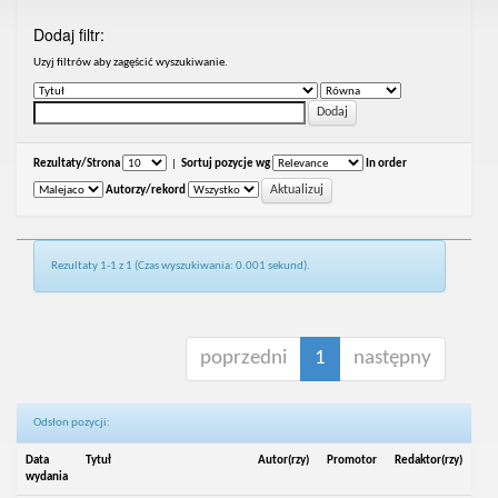
Dodaj filtr:
Uzyj filtrów aby zagęścić wyszukiwanie.
Rezultaty/Strona
|
Sortuj pozycje wg
In order
Autorzy/rekord
Rezultaty 1-1 z 1 (Czas wyszukiwania: 0.001 sekund).
poprzedni
1
następny
Odsłon pozycji:
Data
Tytuł
Autor(rzy)
Promotor
Redaktor(rzy)
wydania