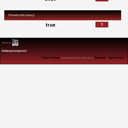
Posiada pliki pozycji
1
true
Theme by
Deklaracja dostępności
DSpace Software
Prawa Autorskie © 2002-2017
Duraspace
-
Zgłoś problem