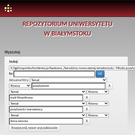
Skip
REPOZYTORIUM UNIWERSYTETU
navigation
W BIAŁYMSTOKU
Wyszukaj
Szukaj:
for
Aktualne filtry:
Rozpocznij nowe wyszukiwanie