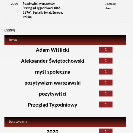
2020
Pozytywiści warszawscy.
-
-
Janicka,
"Przegląd Tygodniowy 1866-
Anna
1876". Seria II: Świat, Europa,
Polska
Odkryj
Temat
1
Adam Wiślicki
1
Aleksander Świętochowski
1
myśl społeczna
1
pozytywizm warszawski
1
pozytywiści
1
Przegląd Tygodniowy
Data wydania
1
2020