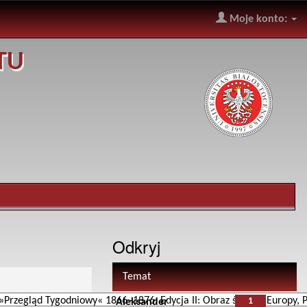
Moje konto:
TU
Odkryj
Temat
1
Aleksander