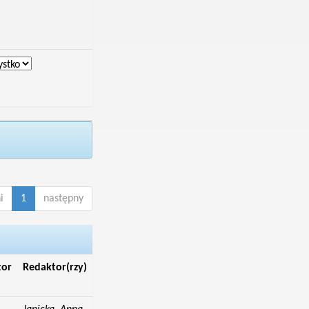
i
1
następny
tor
Redaktor(rzy)