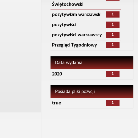
Świętochowski
1
pozytywizm warszawski
1
pozytywiści
1
pozytywiści warszawscy
1
Przegląd Tygodniowy
Data wydania
1
2020
Posiada pliki pozycji
1
true