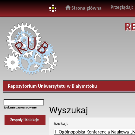
Przeglądaj:
Strona główna
Skip
R
navigation
Repozytorium Uniwersytetu w Białymstoku
Wyszukaj
Szukanie zaawansowane
Zespoły i Kolekcje
Szukaj: