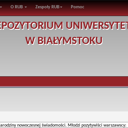
O RUB
Zespoły RUB
Pomoc
EPOZYTORIUM UNIWERSYTE
W BIAŁYMSTOKU