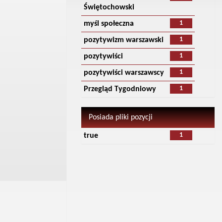
Świętochowski
1
myśl społeczna
1
pozytywizm warszawski
1
pozytywiści
1
pozytywiści warszawscy
1
Przegląd Tygodniowy
Posiada pliki pozycji
1
true