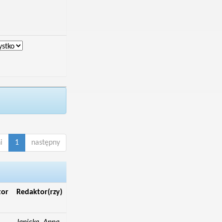
i
1
następny
tor
Redaktor(rzy)