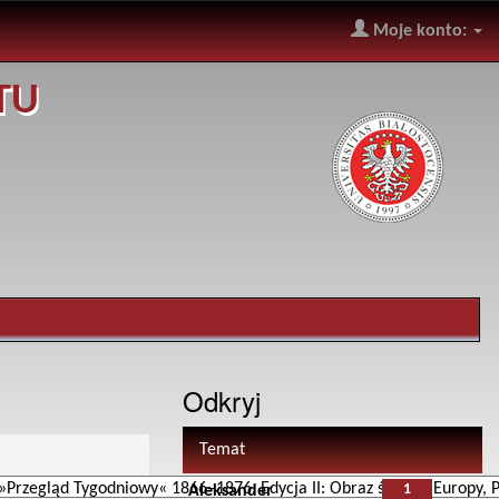
Moje konto:
TU
Odkryj
Temat
1
Aleksander