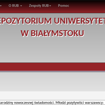
O RUB
Zespoły RUB
Pomoc
EPOZYTORIUM UNIWERSYTE
W BIAŁYMSTOKU