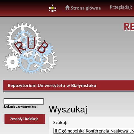
Przeglądaj:
Strona główna
Skip
R
navigation
Repozytorium Uniwersytetu w Białymstoku
Wyszukaj
Szukanie zaawansowane
Zespoły i Kolekcje
Szukaj: