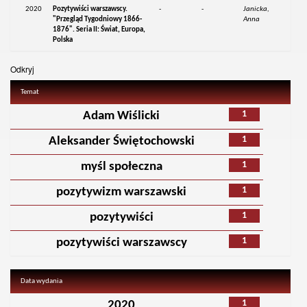
2020
Pozytywiści warszawscy.
-
-
Janicka,
"Przegląd Tygodniowy 1866-
Anna
1876". Seria II: Świat, Europa,
Polska
Odkryj
Temat
1
Adam Wiślicki
1
Aleksander Świętochowski
1
myśl społeczna
1
pozytywizm warszawski
1
pozytywiści
1
pozytywiści warszawscy
Data wydania
1
2020