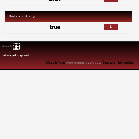
Posiada pliki pozycji
1
true
Theme by
Deklaracja dostępności
DSpace Software
Prawa Autorskie © 2002-2017
Duraspace
-
Zgłoś problem