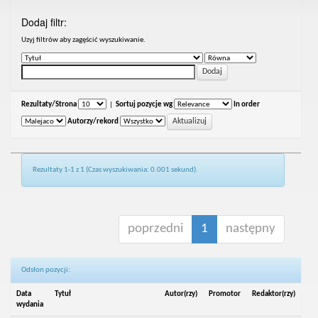
Dodaj filtr:
Uzyj filtrów aby zagęścić wyszukiwanie.
Rezultaty/Strona
|
Sortuj pozycje wg
In order
Autorzy/rekord
Rezultaty 1-1 z 1 (Czas wyszukiwania: 0.001 sekund).
poprzedni
1
następny
Odsłon pozycji:
Data
Tytuł
Autor(rzy)
Promotor
Redaktor(rzy)
wydania