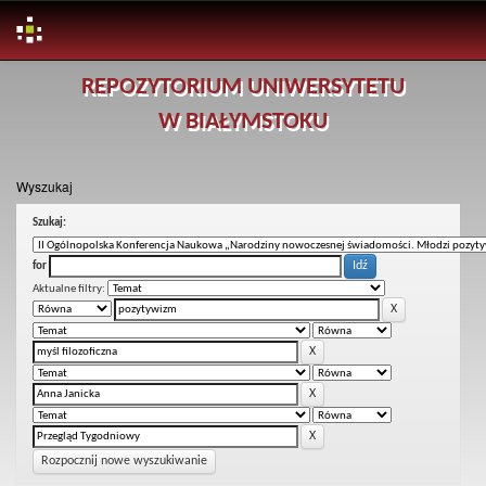
Skip
REPOZYTORIUM UNIWERSYTETU
navigation
W BIAŁYMSTOKU
Wyszukaj
Szukaj:
for
Aktualne filtry:
Rozpocznij nowe wyszukiwanie