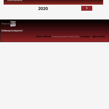
Data wydania
1
2020
Theme by
Deklaracja dostępności
DSpace Software
Prawa Autorskie © 2002-2017
Duraspace
-
Zgłoś problem