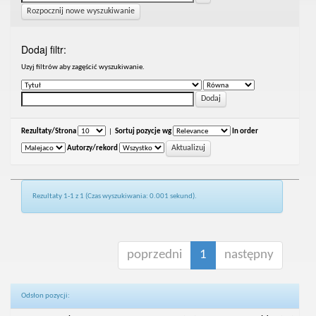
Rozpocznij nowe wyszukiwanie
Dodaj filtr:
Uzyj filtrów aby zagęścić wyszukiwanie.
Rezultaty/Strona
|
Sortuj pozycje wg
In order
Autorzy/rekord
Rezultaty 1-1 z 1 (Czas wyszukiwania: 0.001 sekund).
poprzedni
1
następny
Odsłon pozycji: