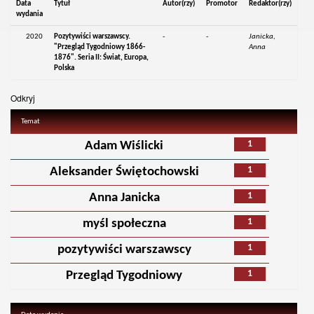
Data
Tytuł
Autor(rzy)
Promotor
Redaktor(rzy)
wydania
2020
Pozytywiści warszawscy.
-
-
Janicka,
"Przegląd Tygodniowy 1866-
Anna
1876". Seria II: Świat, Europa,
Polska
Odkryj
Temat
1
Adam Wiślicki
1
Aleksander Świętochowski
1
Anna Janicka
1
myśl społeczna
1
pozytywiści warszawscy
1
Przegląd Tygodniowy