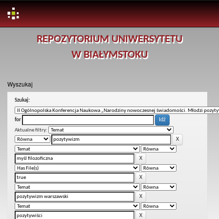
Skip
REPOZYTORIUM UNIWERSYTETU
navigation
W BIAŁYMSTOKU
Wyszukaj
Szukaj:
for
Aktualne filtry: