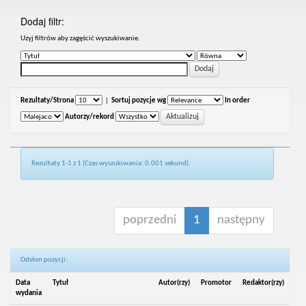
Dodaj filtr:
Uzyj filtrów aby zagęścić wyszukiwanie.
Rezultaty/Strona
|
Sortuj pozycje wg
In order
Autorzy/rekord
Rezultaty 1-1 z 1 (Czas wyszukiwania: 0.001 sekund).
poprzedni
1
następny
Odsłon pozycji:
Data
Tytuł
Autor(rzy)
Promotor
Redaktor(rzy)
wydania