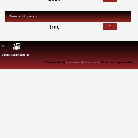
Posiada pliki pozycji
1
true
Theme by
Deklaracja dostępności
DSpace Software
Prawa Autorskie © 2002-2017
Duraspace
-
Zgłoś problem