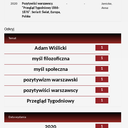
2020
Pozytywiści warszawscy.
-
-
Janicka,
"Przegląd Tygodniowy 1866-
Anna
1876". Seria II: Świat, Europa,
Polska
Odkryj
Temat
1
Adam Wiślicki
1
myśl filozoficzna
1
myśl społeczna
1
pozytywizm warszawski
1
pozytywiści warszawscy
1
Przegląd Tygodniowy
Data wydania
1
2020