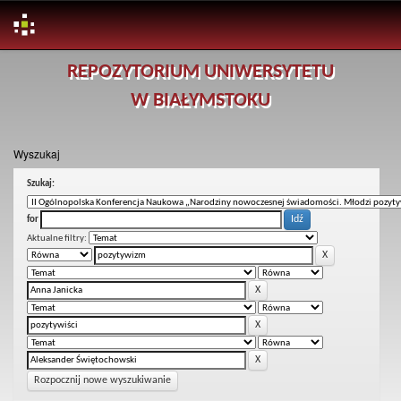
Skip
REPOZYTORIUM UNIWERSYTETU
navigation
W BIAŁYMSTOKU
Wyszukaj
Szukaj:
for
Aktualne filtry:
Rozpocznij nowe wyszukiwanie