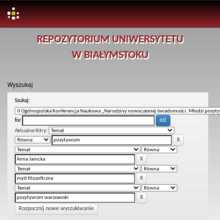
Skip
REPOZYTORIUM UNIWERSYTETU
navigation
W BIAŁYMSTOKU
Wyszukaj
Szukaj:
for
Aktualne filtry:
Rozpocznij nowe wyszukiwanie