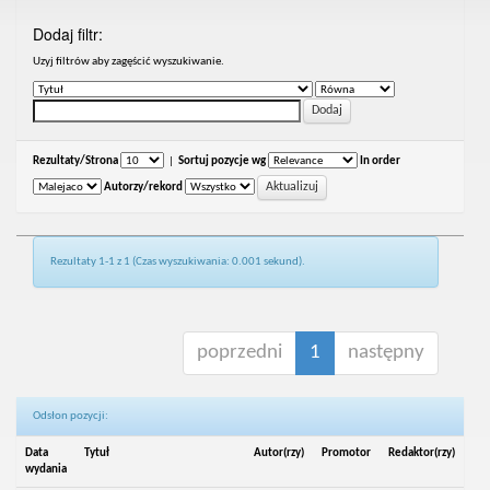
Dodaj filtr:
Uzyj filtrów aby zagęścić wyszukiwanie.
Rezultaty/Strona
|
Sortuj pozycje wg
In order
Autorzy/rekord
Rezultaty 1-1 z 1 (Czas wyszukiwania: 0.001 sekund).
poprzedni
1
następny
Odsłon pozycji:
Data
Tytuł
Autor(rzy)
Promotor
Redaktor(rzy)
wydania