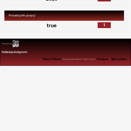
Posiada pliki pozycji
1
true
Theme by
Deklaracja dostępności
DSpace Software
Prawa Autorskie © 2002-2017
Duraspace
-
Zgłoś problem