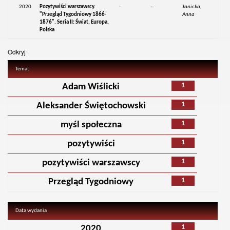
2020
Pozytywiści warszawscy.
-
-
Janicka,
"Przegląd Tygodniowy 1866-
Anna
1876". Seria II: Świat, Europa,
Polska
Odkryj
Temat
1
Adam Wiślicki
1
Aleksander Świętochowski
1
myśl społeczna
1
pozytywiści
1
pozytywiści warszawscy
1
Przegląd Tygodniowy
Data wydania
1
2020