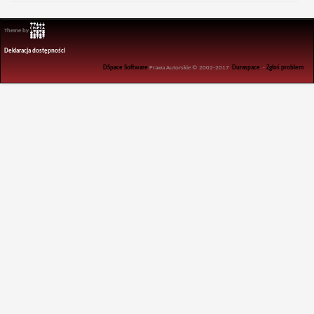
Theme by
Deklaracja dostępności
DSpace Software
Prawa Autorskie © 2002-2017
Duraspace
-
Zgłoś problem