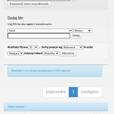
Rozpocznij nowe wyszukiwanie
Dodaj filtr:
Uzyj filtrów aby zagęścić wyszukiwanie.
Rezultaty/Strona
|
Sortuj pozycje wg
In order
Autorzy/rekord
Rezultaty 1-1 z 1 (Czas wyszukiwania: 0.001 sekund).
poprzedni
1
następny
Odsłon pozycji: