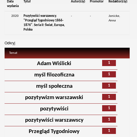
Data
Tytuł
Autor(rzy)
Promotor
Redaktor(rzy)
wydania
2020
Pozytywiści warszawscy.
-
-
Janicka,
"Przegląd Tygodniowy 1866-
Anna
1876". Seria II: Świat, Europa,
Polska
Odkryj
Temat
1
Adam Wiślicki
1
myśl filozoficzna
1
myśl społeczna
1
pozytywizm warszawski
1
pozytywiści
1
pozytywiści warszawscy
1
Przegląd Tygodniowy