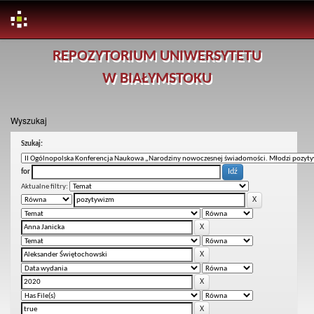
Skip
REPOZYTORIUM UNIWERSYTETU
navigation
W BIAŁYMSTOKU
Wyszukaj
Szukaj:
for
Aktualne filtry: