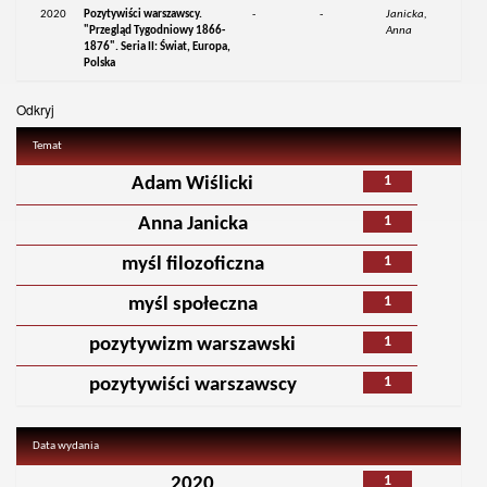
2020
Pozytywiści warszawscy.
-
-
Janicka,
"Przegląd Tygodniowy 1866-
Anna
1876". Seria II: Świat, Europa,
Polska
Odkryj
Temat
1
Adam Wiślicki
1
Anna Janicka
1
myśl filozoficzna
1
myśl społeczna
1
pozytywizm warszawski
1
pozytywiści warszawscy
Data wydania
1
2020