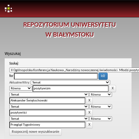
Skip
REPOZYTORIUM UNIWERSYTETU
navigation
W BIAŁYMSTOKU
Wyszukaj
Szukaj:
for
Aktualne filtry:
Rozpocznij nowe wyszukiwanie