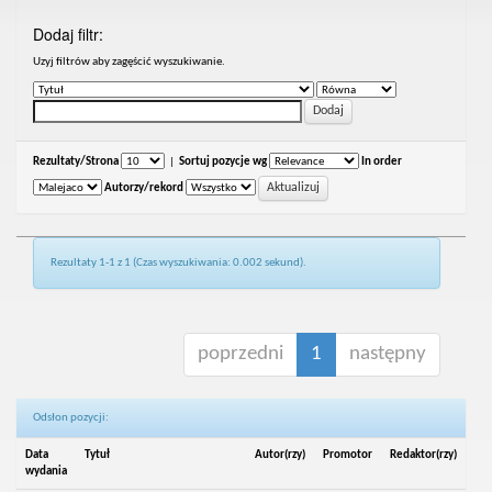
Dodaj filtr:
Uzyj filtrów aby zagęścić wyszukiwanie.
Rezultaty/Strona
|
Sortuj pozycje wg
In order
Autorzy/rekord
Rezultaty 1-1 z 1 (Czas wyszukiwania: 0.002 sekund).
poprzedni
1
następny
Odsłon pozycji:
Data
Tytuł
Autor(rzy)
Promotor
Redaktor(rzy)
wydania