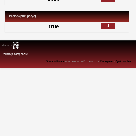
Posiada pliki pozycji
1
true
Theme by
Deklaracja dostępności
DSpace Software
Prawa Autorskie © 2002-2017
Duraspace
-
Zgłoś problem