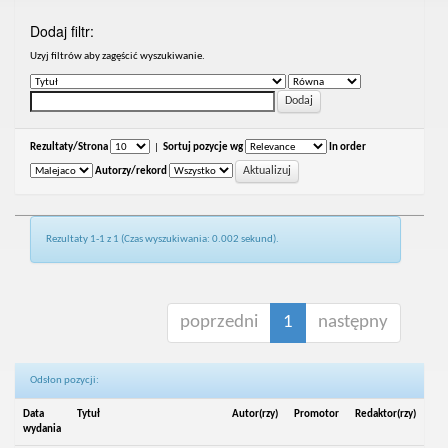
Dodaj filtr:
Uzyj filtrów aby zagęścić wyszukiwanie.
Rezultaty/Strona
|
Sortuj pozycje wg
In order
Autorzy/rekord
Rezultaty 1-1 z 1 (Czas wyszukiwania: 0.002 sekund).
poprzedni
1
następny
Odsłon pozycji:
Data
Tytuł
Autor(rzy)
Promotor
Redaktor(rzy)
wydania