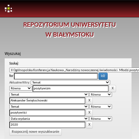
Skip
REPOZYTORIUM UNIWERSYTETU
navigation
W BIAŁYMSTOKU
Wyszukaj
Szukaj:
for
Aktualne filtry:
Rozpocznij nowe wyszukiwanie