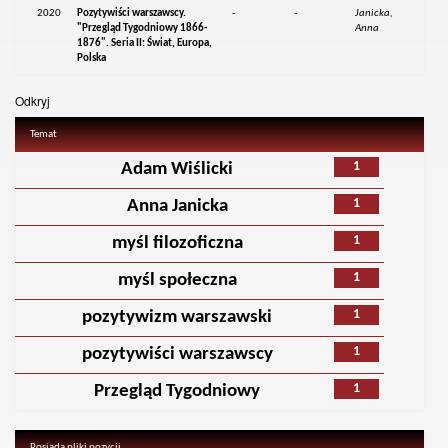
2020
Pozytywiści warszawscy.
-
-
Janicka,
"Przegląd Tygodniowy 1866-
Anna
1876". Seria II: Świat, Europa,
Polska
Odkryj
Temat
1
Adam Wiślicki
1
Anna Janicka
1
myśl filozoficzna
1
myśl społeczna
1
pozytywizm warszawski
1
pozytywiści warszawscy
1
Przegląd Tygodniowy
Posiada pliki pozycji