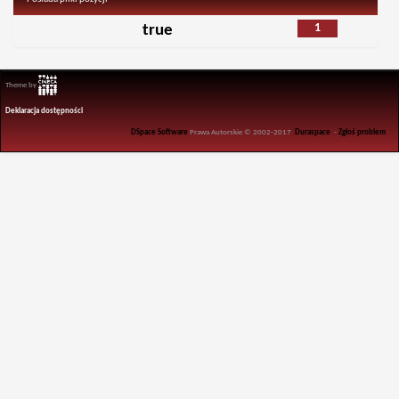
1
true
Theme by
Deklaracja dostępności
DSpace Software
Prawa Autorskie © 2002-2017
Duraspace
-
Zgłoś problem