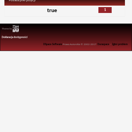
Posiada pliki pozycji
1
true
Theme by
Deklaracja dostępności
DSpace Software
Prawa Autorskie © 2002-2017
Duraspace
-
Zgłoś problem