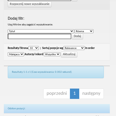
Rozpocznij nowe wyszukiwanie
Dodaj filtr:
Uzyj filtrów aby zagęścić wyszukiwanie.
Rezultaty/Strona
|
Sortuj pozycje wg
In order
Autorzy/rekord
Rezultaty 1-1 z 1 (Czas wyszukiwania: 0.002 sekund).
poprzedni
1
następny
Odsłon pozycji: