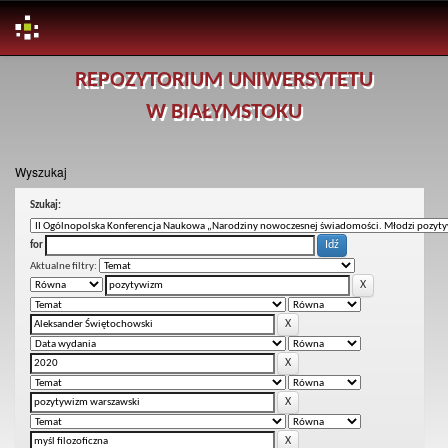
Skip
REPOZYTORIUM UNIWERSYTETU
navigation
W BIAŁYMSTOKU
Wyszukaj
Szukaj:
for
Aktualne filtry: