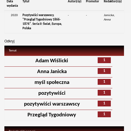
Data
Tytuł
Autor(rzy)
Promotor
Redaktor(rzy)
wydania
2020
Pozytywiści warszawscy.
-
-
Janicka,
"Przegląd Tygodniowy 1866-
Anna
1876". Seria II: Świat, Europa,
Polska
Odkryj
Temat
1
Adam Wiślicki
1
Anna Janicka
1
myśl społeczna
1
pozytywiści
1
pozytywiści warszawscy
1
Przegląd Tygodniowy