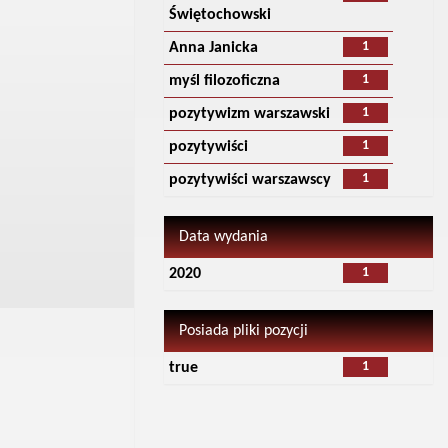
Świętochowski
1
Anna Janicka
1
myśl filozoficzna
1
pozytywizm warszawski
1
pozytywiści
1
pozytywiści warszawscy
Data wydania
1
2020
Posiada pliki pozycji
1
true