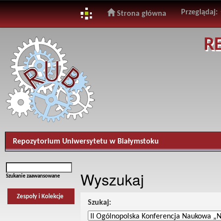
Przeglądaj:
Strona główna
Skip
R
navigation
Repozytorium Uniwersytetu w Białymstoku
Wyszukaj
Szukanie zaawansowane
Zespoły i Kolekcje
Szukaj: