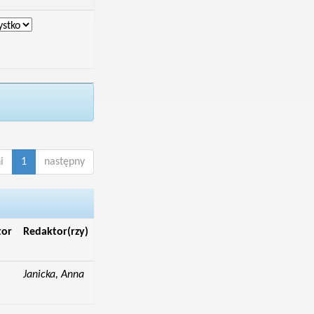
i
1
następny
tor
Redaktor(rzy)
Janicka, Anna