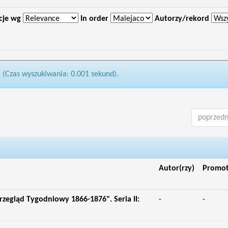
cje wg
In order
Autorzy/rekord
1 (Czas wyszukiwania: 0.001 sekund).
poprzedn
Autor(rzy)
Promo
rzegląd Tygodniowy 1866-1876". Seria II:
-
-