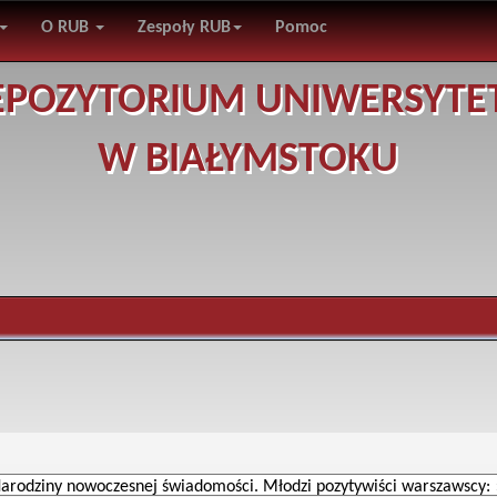
O RUB
Zespoły RUB
Pomoc
EPOZYTORIUM UNIWERSYTE
W BIAŁYMSTOKU