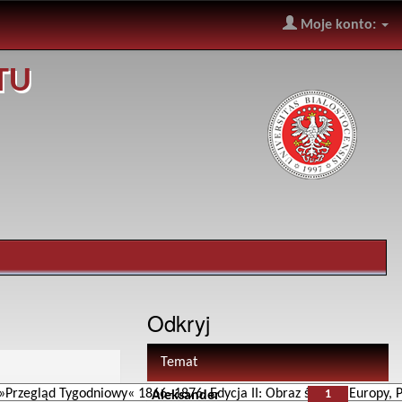
Moje konto:
TU
Odkryj
Temat
1
Aleksander