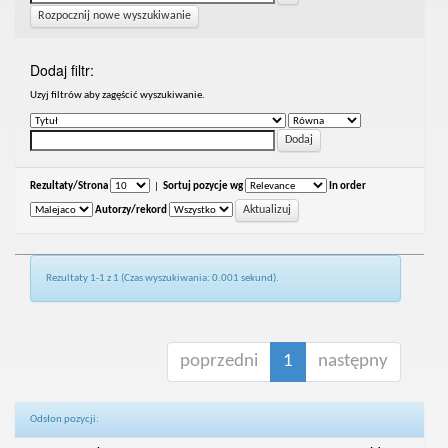
Rozpocznij nowe wyszukiwanie
Dodaj filtr:
Uzyj filtrów aby zagęścić wyszukiwanie.
Rezultaty/Strona
|
Sortuj pozycje wg
In order
Autorzy/rekord
Rezultaty 1-1 z 1 (Czas wyszukiwania: 0.001 sekund).
poprzedni
1
następny
Odsłon pozycji: