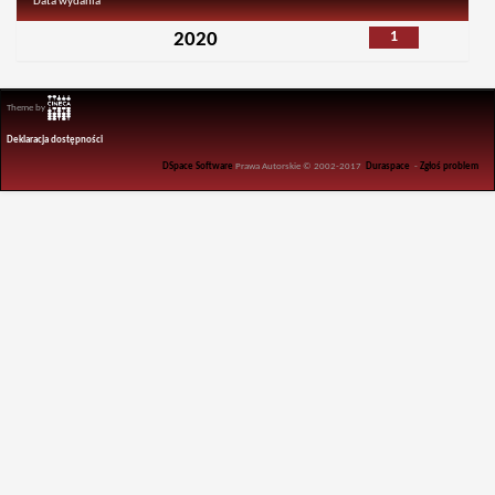
Data wydania
1
2020
Theme by
Deklaracja dostępności
DSpace Software
Prawa Autorskie © 2002-2017
Duraspace
-
Zgłoś problem