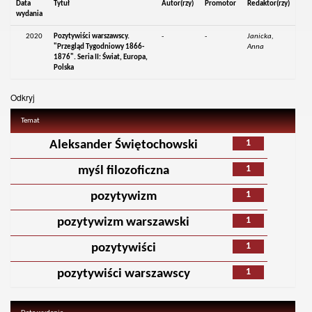
Data
Tytuł
Autor(rzy)
Promotor
Redaktor(rzy)
wydania
2020
Pozytywiści warszawscy.
-
-
Janicka,
"Przegląd Tygodniowy 1866-
Anna
1876". Seria II: Świat, Europa,
Polska
Odkryj
Temat
1
Aleksander Świętochowski
1
myśl filozoficzna
1
pozytywizm
1
pozytywizm warszawski
1
pozytywiści
1
pozytywiści warszawscy