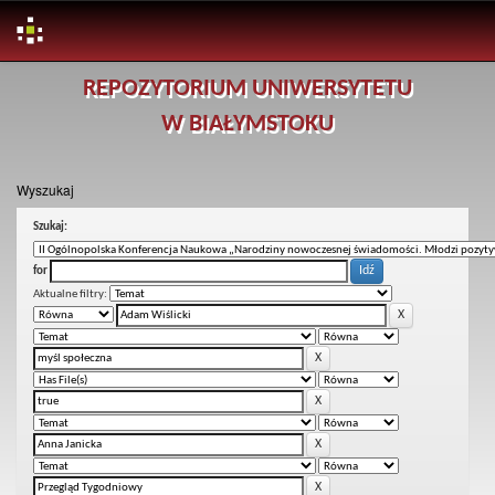
Skip
REPOZYTORIUM UNIWERSYTETU
navigation
W BIAŁYMSTOKU
Wyszukaj
Szukaj:
for
Aktualne filtry: