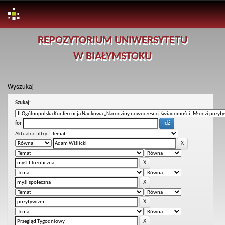
Skip
REPOZYTORIUM UNIWERSYTETU
navigation
W BIAŁYMSTOKU
Wyszukaj
Szukaj:
for
Aktualne filtry: