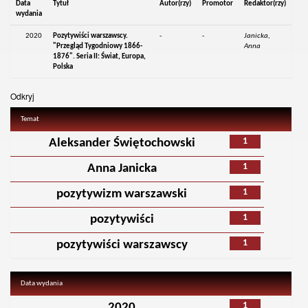
Data
Tytuł
Autor(rzy)
Promotor
Redaktor(rzy)
wydania
2020
Pozytywiści warszawscy.
-
-
Janicka,
"Przegląd Tygodniowy 1866-
Anna
1876". Seria II: Świat, Europa,
Polska
Odkryj
Temat
1
Aleksander Świętochowski
1
Anna Janicka
1
pozytywizm warszawski
1
pozytywiści
1
pozytywiści warszawscy
Data wydania
1
2020