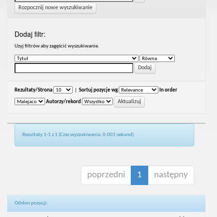
Rozpocznij nowe wyszukiwanie
Dodaj filtr:
Uzyj filtrów aby zagęścić wyszukiwanie.
Rezultaty/Strona
|
Sortuj pozycje wg
In order
Autorzy/rekord
Rezultaty 1-1 z 1 (Czas wyszukiwania: 0.001 sekund).
poprzedni
1
następny
Odsłon pozycji: