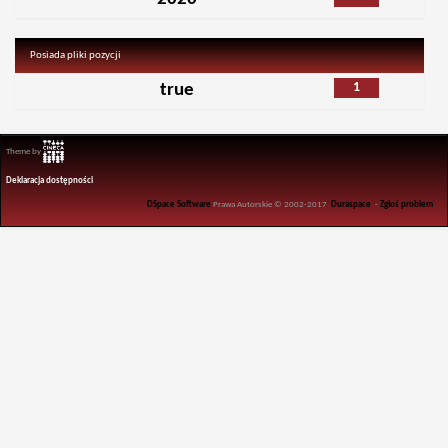
Posiada pliki pozycji
1
true
Theme by
Deklaracja dostępności
DSpace Software
Prawa Autorskie © 2002-2017
Duraspace
-
Zgłoś problem