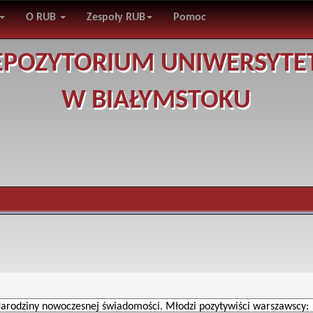
O RUB
Zespoły RUB
Pomoc
EPOZYTORIUM UNIWERSYTE
W BIAŁYMSTOKU