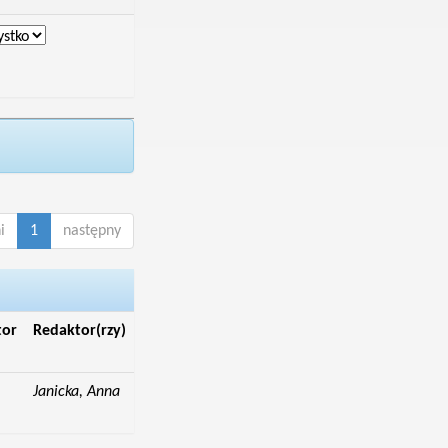
i
1
następny
tor
Redaktor(rzy)
Janicka, Anna