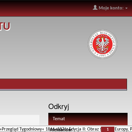
Moje konto:
TU
Odkryj
Temat
1
Aleksander