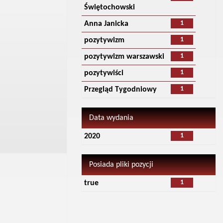
Świętochowski
1
Anna Janicka
1
pozytywizm
1
pozytywizm warszawski
1
pozytywiści
1
Przegląd Tygodniowy
Data wydania
1
2020
Posiada pliki pozycji
1
true