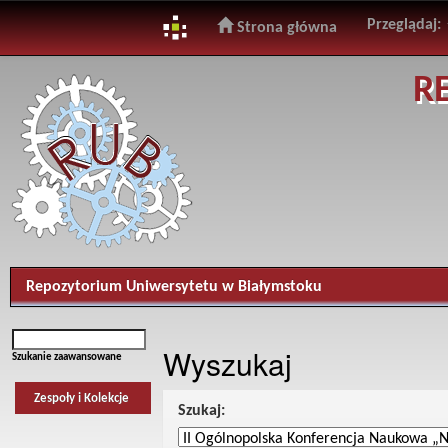
Przeglądaj:
Strona główna
Skip
R
navigation
Repozytorium Uniwersytetu w Białymstoku
Wyszukaj
Szukanie zaawansowane
Zespoły i Kolekcje
Szukaj: