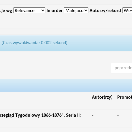
cje wg
In order
Autorzy/rekord
1 (Czas wyszukiwania: 0.002 sekund).
poprzedn
Autor(rzy)
Promo
rzegląd Tygodniowy 1866-1876". Seria II:
-
-