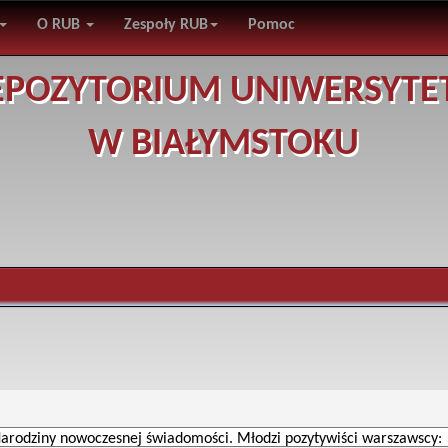
O RUB
Zespoły RUB
Pomoc
EPOZYTORIUM UNIWERSYTE
W BIAŁYMSTOKU