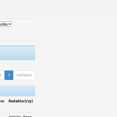
i
1
następny
tor
Redaktor(rzy)