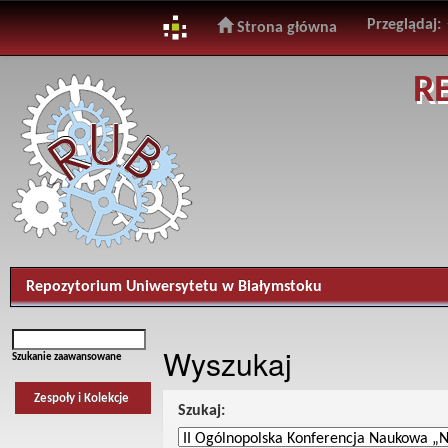
Przeglądaj:
Strona główna
Skip
R
navigation
Repozytorium Uniwersytetu w Białymstoku
Wyszukaj
Szukanie zaawansowane
Zespoły i Kolekcje
Szukaj: