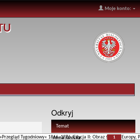
Moje konto:
TU
Odkryj
Temat
1
Anna Janicka