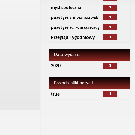
1
myśl społeczna
1
pozytywizm warszawski
1
pozytywiści warszawscy
1
Przegląd Tygodniowy
Data wydania
1
2020
Posiada pliki pozycji
1
true