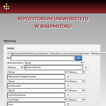
Skip
REPOZYTORIUM UNIWERSYTETU
navigation
W BIAŁYMSTOKU
Wyszukaj
Szukaj:
for
Aktualne filtry: