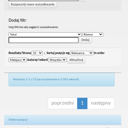
Rozpocznij nowe wyszukiwanie
Dodaj filtr:
Uzyj filtrów aby zagęścić wyszukiwanie.
Rezultaty/Strona
|
Sortuj pozycje wg
In order
Autorzy/rekord
Rezultaty 1-1 z 1 (Czas wyszukiwania: 0.001 sekund).
poprzedni
1
następny
Odsłon pozycji: