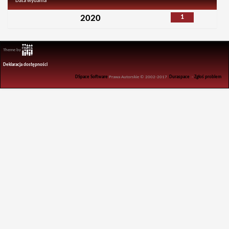
Data wydania
1
2020
Theme by
Deklaracja dostępności
DSpace Software
Prawa Autorskie © 2002-2017
Duraspace
-
Zgłoś problem