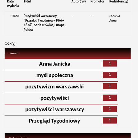
Data
Tytuł
Autor(rzy)
Promotor
Redaktor(rzy)
wydania
2020
Pozytywiści warszawscy.
-
-
Janicka,
"Przegląd Tygodniowy 1866-
Anna
1876". Seria II: Świat, Europa,
Polska
Odkryj
Temat
1
Anna Janicka
1
myśl społeczna
1
pozytywizm warszawski
1
pozytywiści
1
pozytywiści warszawscy
1
Przegląd Tygodniowy