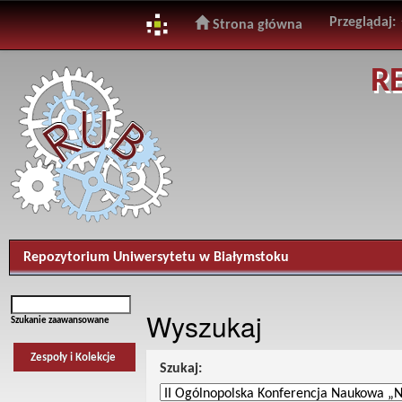
Przeglądaj:
Strona główna
Skip
R
navigation
Repozytorium Uniwersytetu w Białymstoku
Wyszukaj
Szukanie zaawansowane
Zespoły i Kolekcje
Szukaj: