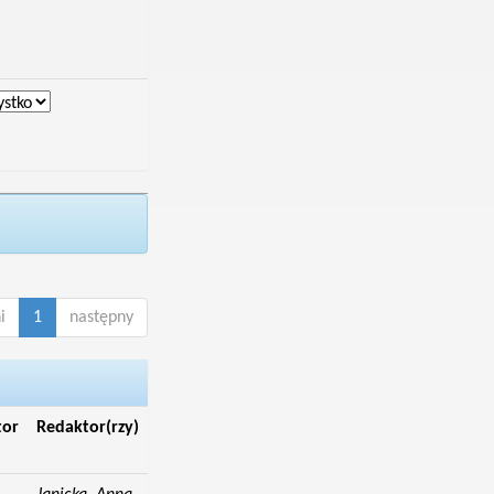
i
1
następny
tor
Redaktor(rzy)