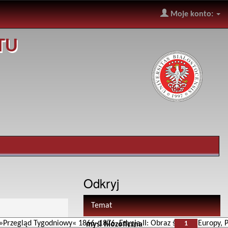
Moje konto:
TU
Odkryj
Temat
1
myśl filozoficzna