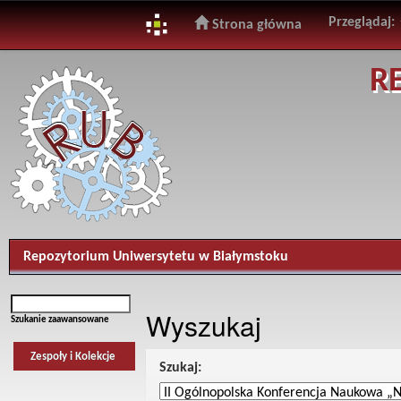
Przeglądaj:
Strona główna
Skip
R
navigation
Repozytorium Uniwersytetu w Białymstoku
Wyszukaj
Szukanie zaawansowane
Zespoły i Kolekcje
Szukaj: