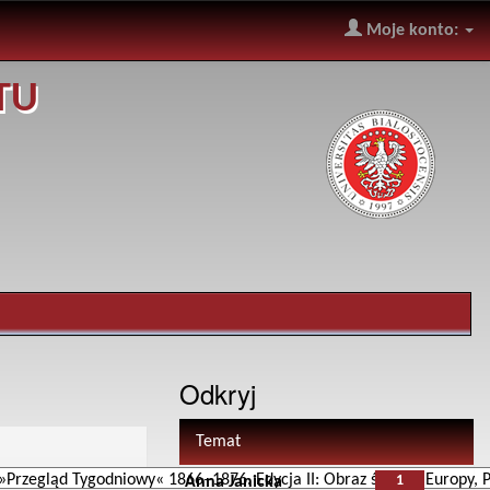
Moje konto:
TU
Odkryj
Temat
1
Anna Janicka