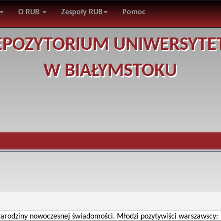
O RUB
Zespoły RUB
Pomoc
EPOZYTORIUM UNIWERSYTE
W BIAŁYMSTOKU