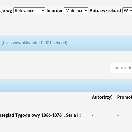
cje wg
In order
Autorzy/rekord
1 (Czas wyszukiwania: 0.001 sekund).
poprzedn
Autor(rzy)
Promo
rzegląd Tygodniowy 1866-1876". Seria II:
-
-