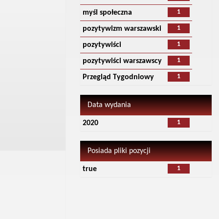
1
myśl społeczna
1
pozytywizm warszawski
1
pozytywiści
1
pozytywiści warszawscy
1
Przegląd Tygodniowy
Data wydania
1
2020
Posiada pliki pozycji
1
true