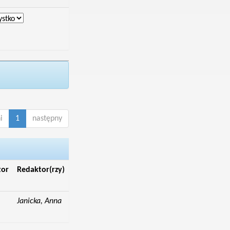
i
1
następny
tor
Redaktor(rzy)
Janicka, Anna