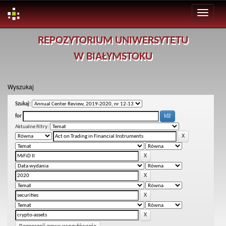
Skip
REPOZYTORIUM UNIWERSYTETU
navigation
W BIAŁYMSTOKU
Wyszukaj
Szukaj:
for
Aktualne filtry: