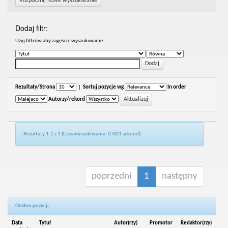
Rozpocznij nowe wyszukiwanie
Dodaj filtr:
Uzyj filtrów aby zagęścić wyszukiwanie.
Rezultaty/Strona
|
Sortuj pozycje wg
In order
Autorzy/rekord
Rezultaty 1-1 z 1 (Czas wyszukiwania: 0.001 sekund).
poprzedni
1
następny
Odsłon pozycji:
Data
Tytuł
Autor(rzy)
Promotor
Redaktor(rzy)