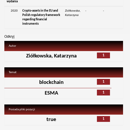
wydania
2020
Crypto-assets in the EU and
Ziółkowska,
-
-
Polish regulatory framework
Katarzyna
regarding financial
instruments
Odkryj
Autor
1
Ziółkowska, Katarzyna
Temat
1
blockchain
1
ESMA
Posiada pliki pozycji
1
true