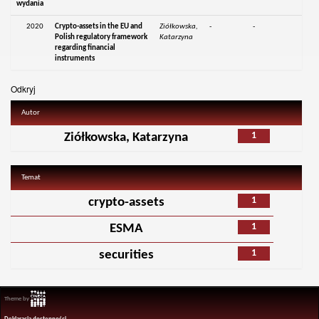
wydania
2020
Crypto-assets in the EU and
Ziółkowska,
-
-
Polish regulatory framework
Katarzyna
regarding financial
instruments
Odkryj
Autor
1
Ziółkowska, Katarzyna
Temat
1
crypto-assets
1
ESMA
1
securities
Theme by