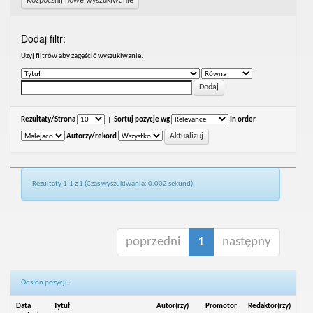
Rozpocznij nowe wyszukiwanie
Dodaj filtr:
Uzyj filtrów aby zagęścić wyszukiwanie.
Rezultaty/Strona
|
Sortuj pozycje wg
In order
Autorzy/rekord
Rezultaty 1-1 z 1 (Czas wyszukiwania: 0.002 sekund).
poprzedni
1
następny
Odsłon pozycji:
Data
Tytuł
Autor(rzy)
Promotor
Redaktor(rzy)