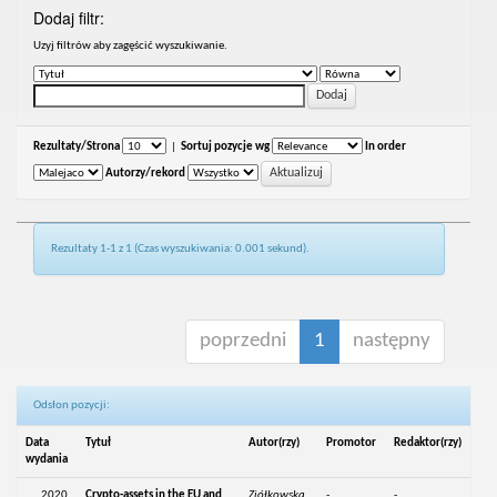
Dodaj filtr:
Uzyj filtrów aby zagęścić wyszukiwanie.
Rezultaty/Strona
|
Sortuj pozycje wg
In order
Autorzy/rekord
Rezultaty 1-1 z 1 (Czas wyszukiwania: 0.001 sekund).
poprzedni
1
następny
Odsłon pozycji:
Data
Tytuł
Autor(rzy)
Promotor
Redaktor(rzy)
wydania
2020
Crypto-assets in the EU and
Ziółkowska,
-
-