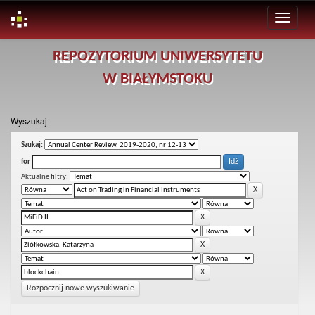
Skip
REPOZYTORIUM UNIWERSYTETU
navigation
W BIAŁYMSTOKU
Wyszukaj
Szukaj:
for
Aktualne filtry:
Rozpocznij nowe wyszukiwanie