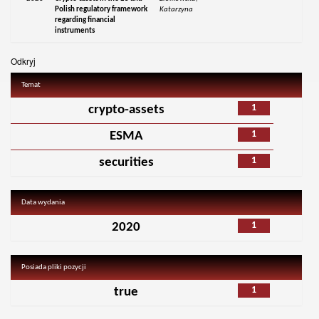
Polish regulatory framework
Katarzyna
regarding financial
instruments
Odkryj
Temat
1
crypto-assets
1
ESMA
1
securities
Data wydania
1
2020
Posiada pliki pozycji
1
true