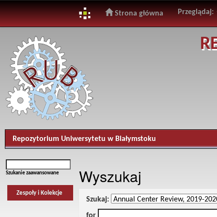
Przeglądaj:
Strona główna
Skip
R
navigation
Repozytorium Uniwersytetu w Białymstoku
Wyszukaj
Szukanie zaawansowane
Zespoły i Kolekcje
Szukaj:
for