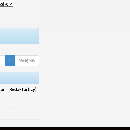
i
1
następny
tor
Redaktor(rzy)
-