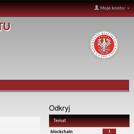
Moje konto:
TU
Odkryj
Temat
1
blockchain