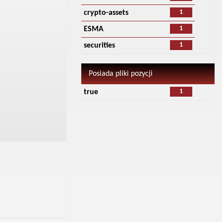
1
crypto-assets
1
ESMA
1
securities
Posiada pliki pozycji
1
true