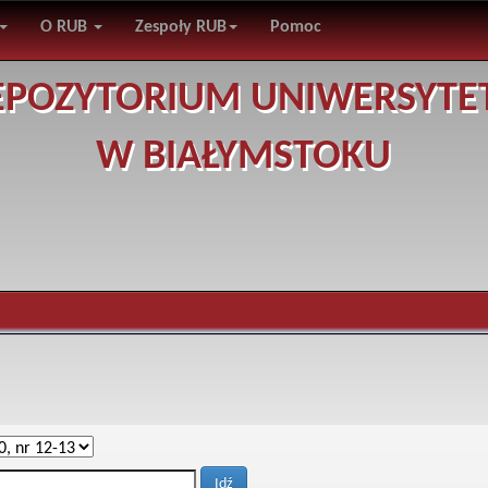
O RUB
Zespoły RUB
Pomoc
EPOZYTORIUM UNIWERSYTE
W BIAŁYMSTOKU