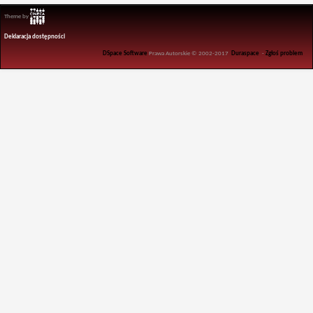
Theme by
Deklaracja dostępności
DSpace Software
Prawa Autorskie © 2002-2017
Duraspace
-
Zgłoś problem