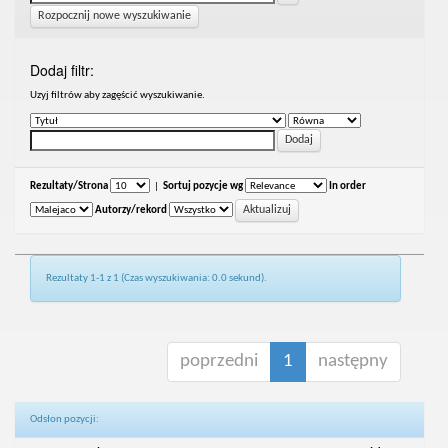
Rozpocznij nowe wyszukiwanie
Dodaj filtr:
Uzyj filtrów aby zagęścić wyszukiwanie.
Rezultaty/Strona
|
Sortuj pozycje wg
In order
Autorzy/rekord
Rezultaty 1-1 z 1 (Czas wyszukiwania: 0.0 sekund).
poprzedni
1
następny
Odsłon pozycji: