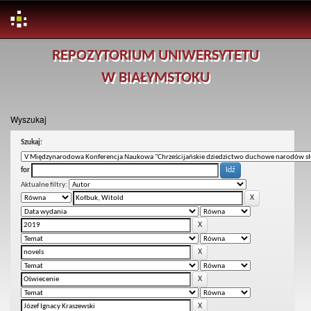
Skip
REPOZYTORIUM UNIWERSYTETU
navigation
W BIAŁYMSTOKU
Wyszukaj
Szukaj:
for
Aktualne filtry: