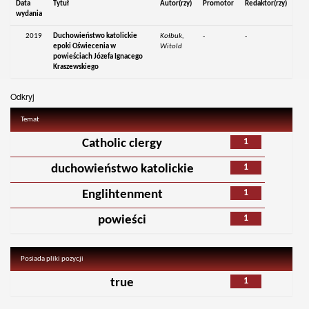
Data
Tytuł
Autor(rzy)
Promotor
Redaktor(rzy)
wydania
2019
Duchowieństwo katolickie
Kołbuk,
-
-
epoki Oświecenia w
Witold
powieściach Józefa Ignacego
Kraszewskiego
Odkryj
Temat
1
Catholic clergy
1
duchowieństwo katolickie
1
Englihtenment
1
powieści
Posiada pliki pozycji
1
true