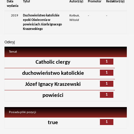
Data
Tytuł
Autor(rzy)
Promotor
Redaktor(rzy)
wydania
2019
Duchowieństwo katolickie
Kołbuk,
-
-
epoki Oświecenia w
Witold
powieściach Józefa Ignacego
Kraszewskiego
Odkryj
Temat
1
Catholic clergy
1
duchowieństwo katolickie
1
Józef Ignacy Kraszewski
1
powieści
Posiada pliki pozycji
1
true