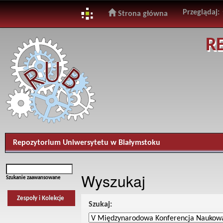
Przeglądaj:
Strona główna
Skip
R
navigation
Repozytorium Uniwersytetu w Białymstoku
Wyszukaj
Szukanie zaawansowane
Zespoły i Kolekcje
Szukaj: