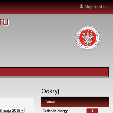
Moje konto:
TU
Odkryj
Temat
1
Catholic clergy