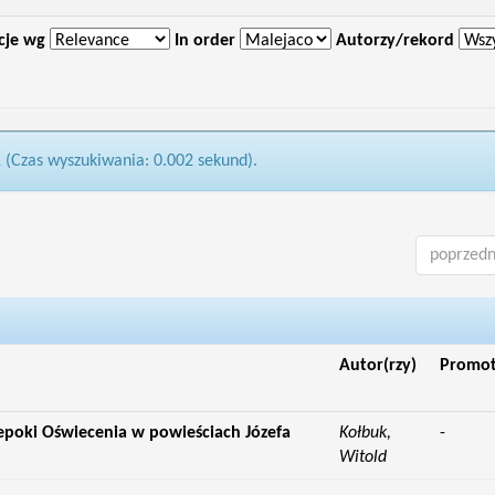
cje wg
In order
Autorzy/rekord
1 (Czas wyszukiwania: 0.002 sekund).
poprzedn
Autor(rzy)
Promo
epoki Oświecenia w powieściach Józefa
Kołbuk,
-
Witold