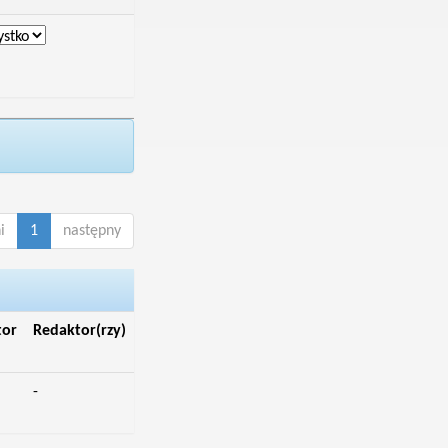
i
1
następny
tor
Redaktor(rzy)
-