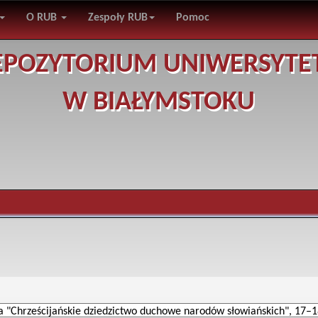
O RUB
Zespoły RUB
Pomoc
EPOZYTORIUM UNIWERSYTE
W BIAŁYMSTOKU