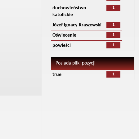
1
duchowieństwo
katolickie
1
Józef Ignacy Kraszewski
1
Oświecenie
1
powieści
Posiada pliki pozycji
1
true