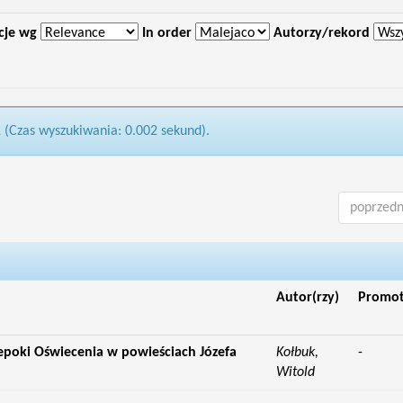
cje wg
In order
Autorzy/rekord
1 (Czas wyszukiwania: 0.002 sekund).
poprzedn
Autor(rzy)
Promo
epoki Oświecenia w powieściach Józefa
Kołbuk,
-
Witold