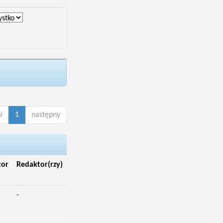
i
1
następny
tor
Redaktor(rzy)
-