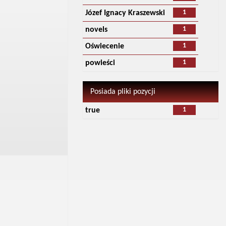
1
Józef Ignacy Kraszewski
1
novels
1
Oświecenie
1
powieści
Posiada pliki pozycji
1
true