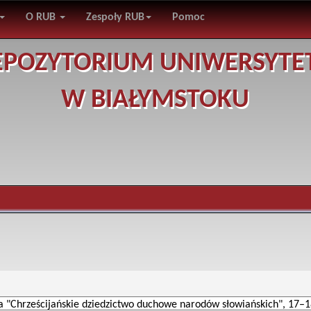
O RUB
Zespoły RUB
Pomoc
EPOZYTORIUM UNIWERSYTE
W BIAŁYMSTOKU