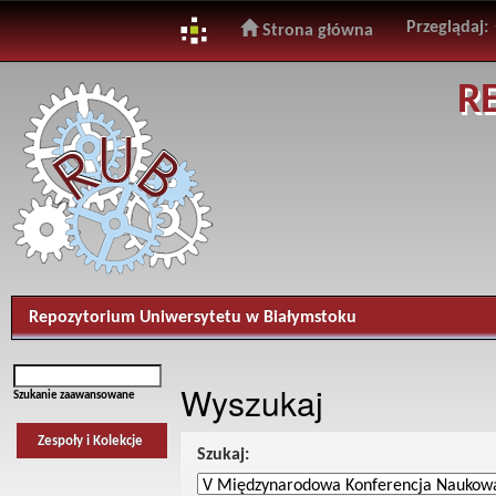
Przeglądaj:
Strona główna
Skip
R
navigation
Repozytorium Uniwersytetu w Białymstoku
Wyszukaj
Szukanie zaawansowane
Zespoły i Kolekcje
Szukaj: