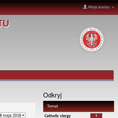
Moje konto:
TU
Odkryj
Temat
1
Catholic clergy