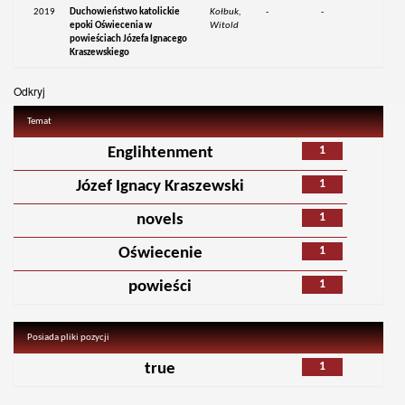
2019
Duchowieństwo katolickie
Kołbuk,
-
-
epoki Oświecenia w
Witold
powieściach Józefa Ignacego
Kraszewskiego
Odkryj
Temat
1
Englihtenment
1
Józef Ignacy Kraszewski
1
novels
1
Oświecenie
1
powieści
Posiada pliki pozycji
1
true