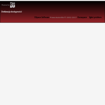
Theme by
Deklaracja dostępności
DSpace Software
Prawa Autorskie © 2002-2017
Duraspace
-
Zgłoś problem