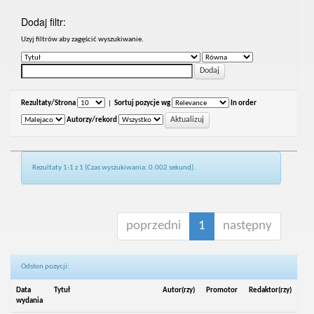
Dodaj filtr:
Uzyj filtrów aby zagęścić wyszukiwanie.
Rezultaty/Strona
|
Sortuj pozycje wg
In order
Autorzy/rekord
Rezultaty 1-1 z 1 (Czas wyszukiwania: 0.002 sekund).
poprzedni
1
następny
Odsłon pozycji:
Data
Tytuł
Autor(rzy)
Promotor
Redaktor(rzy)
wydania