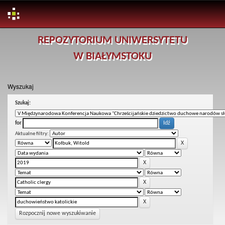
Skip
REPOZYTORIUM UNIWERSYTETU
navigation
W BIAŁYMSTOKU
Wyszukaj
Szukaj:
for
Aktualne filtry:
Rozpocznij nowe wyszukiwanie