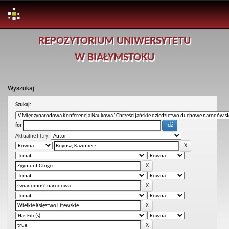
Skip
REPOZYTORIUM UNIWERSYTETU
navigation
W BIAŁYMSTOKU
Wyszukaj
Szukaj:
for
Aktualne filtry: