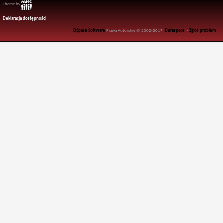
Theme by
Deklaracja dostępności
DSpace Software
Prawa Autorskie © 2002-2017
Duraspace
-
Zgłoś problem