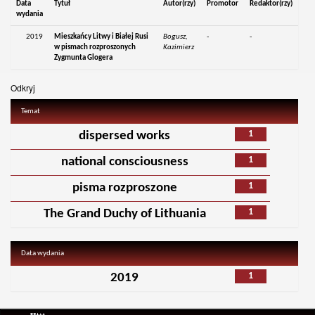
Data
Tytuł
Autor(rzy)
Promotor
Redaktor(rzy)
wydania
2019
Mieszkańcy Litwy i Białej Rusi
Bogusz,
-
-
w pismach rozproszonych
Kazimierz
Zygmunta Glogera
Odkryj
Temat
1
dispersed works
1
national consciousness
1
pisma rozproszone
1
The Grand Duchy of Lithuania
Data wydania
1
2019