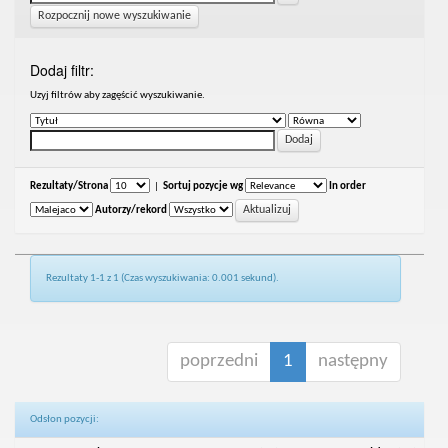
Rozpocznij nowe wyszukiwanie
Dodaj filtr:
Uzyj filtrów aby zagęścić wyszukiwanie.
Rezultaty/Strona
|
Sortuj pozycje wg
In order
Autorzy/rekord
Rezultaty 1-1 z 1 (Czas wyszukiwania: 0.001 sekund).
poprzedni
1
następny
Odsłon pozycji: