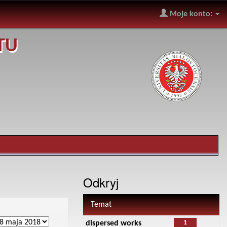
Moje konto:
TU
Odkryj
Temat
1
dispersed works