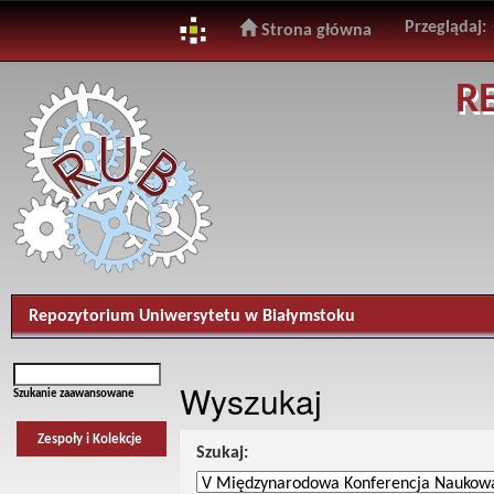
Przeglądaj:
Strona główna
Skip
R
navigation
Repozytorium Uniwersytetu w Białymstoku
Wyszukaj
Szukanie zaawansowane
Zespoły i Kolekcje
Szukaj: