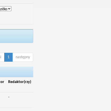
i
1
następny
tor
Redaktor(rzy)
-