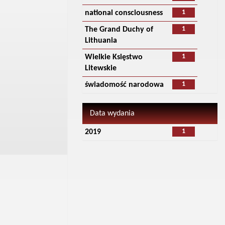
1
national consciousness
1
The Grand Duchy of
Lithuania
1
Wielkie Księstwo
Litewskie
1
świadomość narodowa
Data wydania
1
2019