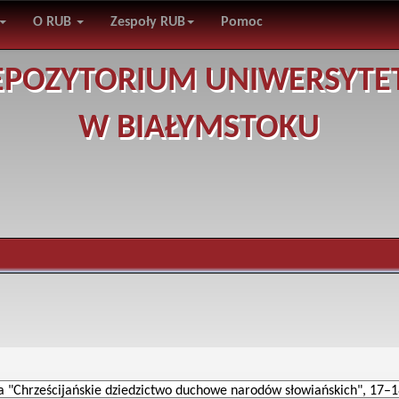
O RUB
Zespoły RUB
Pomoc
EPOZYTORIUM UNIWERSYTE
W BIAŁYMSTOKU