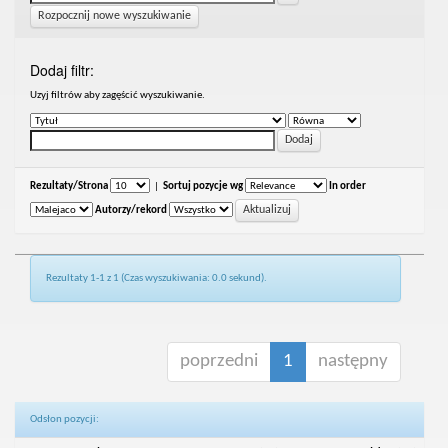
Rozpocznij nowe wyszukiwanie
Dodaj filtr:
Uzyj filtrów aby zagęścić wyszukiwanie.
Rezultaty/Strona
|
Sortuj pozycje wg
In order
Autorzy/rekord
Rezultaty 1-1 z 1 (Czas wyszukiwania: 0.0 sekund).
poprzedni
1
następny
Odsłon pozycji: