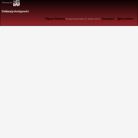
Theme by
Deklaracja dostępności
DSpace Software
Prawa Autorskie © 2002-2017
Duraspace
-
Zgłoś problem