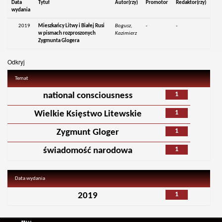
Data
Tytuł
Autor(rzy)
Promotor
Redaktor(rzy)
wydania
2019
Mieszkańcy Litwy i Białej Rusi
Bogusz,
-
-
w pismach rozproszonych
Kazimierz
Zygmunta Glogera
Odkryj
Temat
1
national consciousness
1
Wielkie Księstwo Litewskie
1
Zygmunt Gloger
1
świadomość narodowa
Data wydania
1
2019