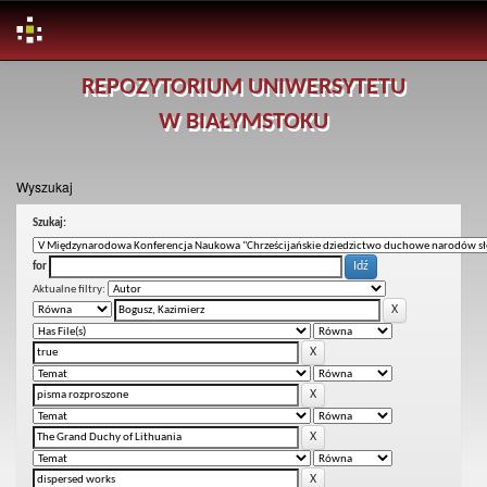
Skip
REPOZYTORIUM UNIWERSYTETU
navigation
W BIAŁYMSTOKU
Wyszukaj
Szukaj:
for
Aktualne filtry: