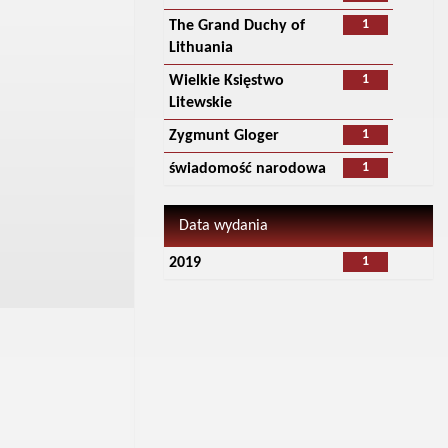
1
The Grand Duchy of
Lithuania
1
Wielkie Księstwo
Litewskie
1
Zygmunt Gloger
1
świadomość narodowa
Data wydania
1
2019