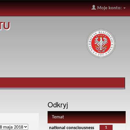
Moje konto:
TU
Odkryj
Temat
1
national consciousness