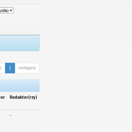
i
1
następny
tor
Redaktor(rzy)
-