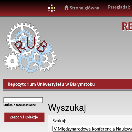
Przeglądaj:
Strona główna
Skip
R
navigation
Repozytorium Uniwersytetu w Białymstoku
Wyszukaj
Szukanie zaawansowane
Zespoły i Kolekcje
Szukaj: