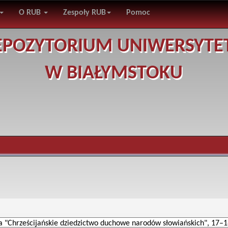
O RUB
Zespoły RUB
Pomoc
EPOZYTORIUM UNIWERSYTE
W BIAŁYMSTOKU