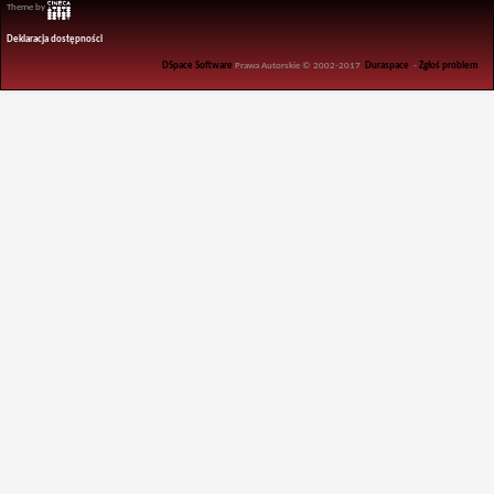
Theme by
Deklaracja dostępności
DSpace Software
Prawa Autorskie © 2002-2017
Duraspace
-
Zgłoś problem