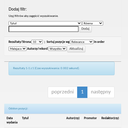
Dodaj filtr:
Uzyj filtrów aby zagęścić wyszukiwanie.
Rezultaty/Strona
|
Sortuj pozycje wg
In order
Autorzy/rekord
Rezultaty 1-1 z 1 (Czas wyszukiwania: 0.002 sekund).
poprzedni
1
następny
Odsłon pozycji:
Data
Tytuł
Autor(rzy)
Promotor
Redaktor(rzy)
wydania