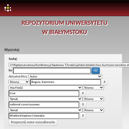
Skip
REPOZYTORIUM UNIWERSYTETU
navigation
W BIAŁYMSTOKU
Wyszukaj
Szukaj:
for
Aktualne filtry:
Rozpocznij nowe wyszukiwanie