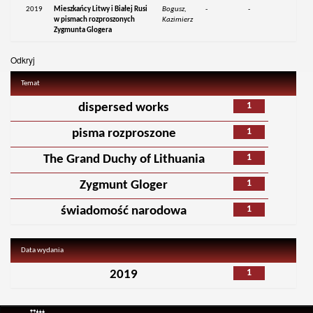
2019
Mieszkańcy Litwy i Białej Rusi
Bogusz,
-
-
w pismach rozproszonych
Kazimierz
Zygmunta Glogera
Odkryj
Temat
1
dispersed works
1
pisma rozproszone
1
The Grand Duchy of Lithuania
1
Zygmunt Gloger
1
świadomość narodowa
Data wydania
1
2019